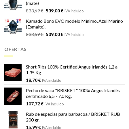
(mate)
18,20 €.
16,99 €.
El
El
833,69
€
539,00
€
IVA incluido
precio
precio
Kamado Bono EVO modelo Mínimo, Azul Marino
original
actual
(Esmalte).
era:
es:
El
El
833,69
€
539,00
€
833,69 €.
539,00 €.
IVA incluido
precio
precio
original
actual
OFERTAS
era:
es:
833,69 €.
539,00 €.
Short Ribs 100% Certified Angus Irlandés 1,2 a
1,35 Kg
18,70
€
IVA incluido
Pecho de vaca "BRISKET" 100% Angus irlandés
certificado 6,5 - 7,0 Kg.
107,72
€
IVA incluido
Rub de especias para barbacoa / BRISKET RUB
200 gr.
15,99
€
IVA incluido