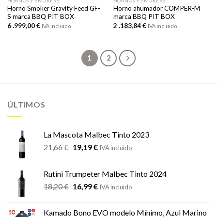
HORNOS Y SMOKERS
HORNOS Y SMOKERS
Horno Smoker Gravity Feed GF-
Horno ahumador COMPER-M
S marca BBQ PIT BOX
marca BBQ PIT BOX
6 .999,00
€
2 .183,84
€
IVA incluido
IVA incluido
1
2
ÚLTIMOS
La Mascota Malbec Tinto 2023
El
El
21,66
€
19,19
€
IVA incluido
precio
precio
original
actual
Rutini Trumpeter Malbec Tinto 2024
era:
es:
El
El
18,20
€
16,99
€
21,66 €.
19,19 €.
IVA incluido
precio
precio
original
actual
Kamado Bono EVO modelo Mínimo, Azul Marino
era:
es: