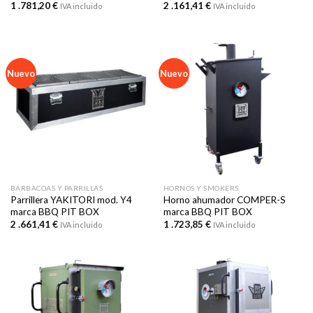
1 .781,20
€
2 .161,41
€
IVA incluido
IVA incluido
Nuevo
Nuevo
BARBACOAS Y PARRILLAS
HORNOS Y SMOKERS
Parrillera YAKITORI mod. Y4
Horno ahumador COMPER-S
marca BBQ PIT BOX
marca BBQ PIT BOX
2 .661,41
€
1 .723,85
€
IVA incluido
IVA incluido