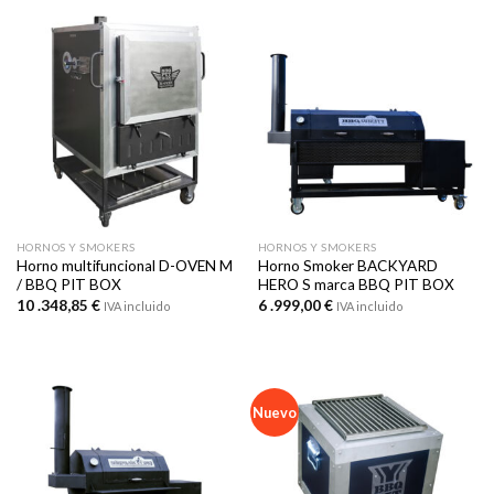
HORNOS Y SMOKERS
HORNOS Y SMOKERS
Horno multifuncional D-OVEN M
Horno Smoker BACKYARD
/ BBQ PIT BOX
HERO S marca BBQ PIT BOX
10 .348,85
€
6 .999,00
€
IVA incluido
IVA incluido
Nuevo