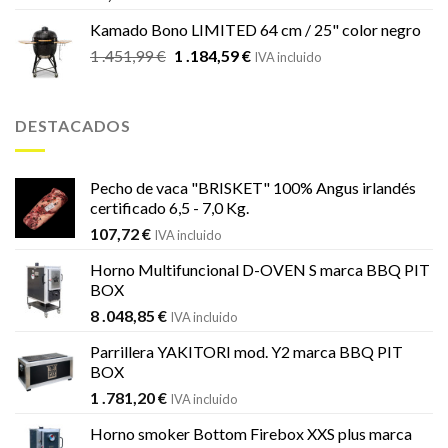
Kamado Bono LIMITED 64 cm / 25" color negro
El
El
1 .451,99
€
1 .184,59
€
IVA incluido
precio
precio
original
actual
era:
es:
DESTACADOS
1
1
.451,99 €.
.184,59 €.
Pecho de vaca "BRISKET" 100% Angus irlandés
certificado 6,5 - 7,0 Kg.
107,72
€
IVA incluido
Horno Multifuncional D-OVEN S marca BBQ PIT
BOX
8 .048,85
€
IVA incluido
Parrillera YAKITORI mod. Y2 marca BBQ PIT
BOX
1 .781,20
€
IVA incluido
Horno smoker Bottom Firebox XXS plus marca