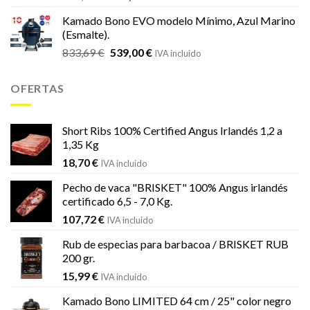
precio
precio
Kamado Bono EVO modelo Mínimo, Azul Marino
original
actual
(Esmalte).
era:
es:
El
El
833,69
€
539,00
€
833,69 €.
539,00 €.
IVA incluido
precio
precio
original
actual
OFERTAS
era:
es:
833,69 €.
539,00 €.
Short Ribs 100% Certified Angus Irlandés 1,2 a
1,35 Kg
18,70
€
IVA incluido
Pecho de vaca "BRISKET" 100% Angus irlandés
certificado 6,5 - 7,0 Kg.
107,72
€
IVA incluido
Rub de especias para barbacoa / BRISKET RUB
200 gr.
15,99
€
IVA incluido
Kamado Bono LIMITED 64 cm / 25" color negro