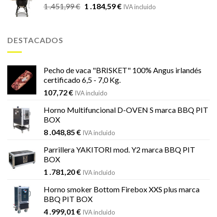
El
El
1 .451,99
€
1 .184,59
€
IVA incluido
precio
precio
original
actual
era:
es:
DESTACADOS
1
1
.451,99 €.
.184,59 €.
Pecho de vaca "BRISKET" 100% Angus irlandés
certificado 6,5 - 7,0 Kg.
107,72
€
IVA incluido
Horno Multifuncional D-OVEN S marca BBQ PIT
BOX
8 .048,85
€
IVA incluido
Parrillera YAKITORI mod. Y2 marca BBQ PIT
BOX
1 .781,20
€
IVA incluido
Horno smoker Bottom Firebox XXS plus marca
BBQ PIT BOX
4 .999,01
€
IVA incluido