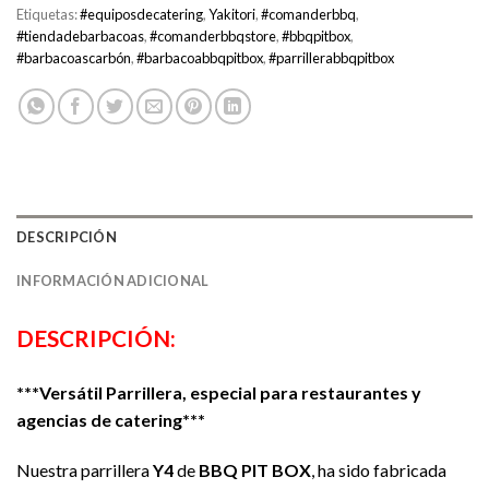
Etiquetas:
#equiposdecatering
,
Yakitori
,
#comanderbbq
,
#tiendadebarbacoas
,
#comanderbbqstore
,
#bbqpitbox
,
#barbacoascarbón
,
#barbacoabbqpitbox
,
#parrillerabbqpitbox
DESCRIPCIÓN
INFORMACIÓN ADICIONAL
DESCRIPCIÓN:
***Versátil Parrillera, especial para restaurantes y
agencias de catering***
Nuestra parrillera
Y4
de
BBQ PIT BOX
, ha sido fabricada