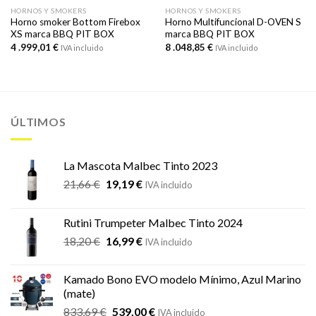
HORNOS Y SMOKERS
HORNOS Y SMOKERS
Horno smoker Bottom Firebox
Horno Multifuncional D-OVEN S
XS marca BBQ PIT BOX
marca BBQ PIT BOX
4 .999,01
€
8 .048,85
€
IVA incluido
IVA incluido
ÚLTIMOS
La Mascota Malbec Tinto 2023
El
El
21,66
€
19,19
€
IVA incluido
precio
precio
original
actual
Rutini Trumpeter Malbec Tinto 2024
era:
es:
El
El
18,20
€
16,99
€
21,66 €.
19,19 €.
IVA incluido
precio
precio
original
actual
Kamado Bono EVO modelo Mínimo, Azul Marino
era:
es:
(mate)
18,20 €.
16,99 €.
El
El
833,69
€
539,00
€
IVA incluido