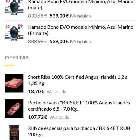
Kamado Bono EVO modelo Mínimo, Azul Marino
era:
es:
(mate)
18,20 €.
16,99 €.
El
El
833,69
€
539,00
€
IVA incluido
precio
precio
Kamado Bono EVO modelo Mínimo, Azul Marino
original
actual
(Esmalte).
era:
es:
El
El
833,69
€
539,00
€
833,69 €.
539,00 €.
IVA incluido
precio
precio
original
actual
OFERTAS
era:
es:
833,69 €.
539,00 €.
Short Ribs 100% Certified Angus Irlandés 1,2 a
1,35 Kg
18,70
€
IVA incluido
Pecho de vaca "BRISKET" 100% Angus irlandés
certificado 6,5 - 7,0 Kg.
107,72
€
IVA incluido
Rub de especias para barbacoa / BRISKET RUB
200 gr.