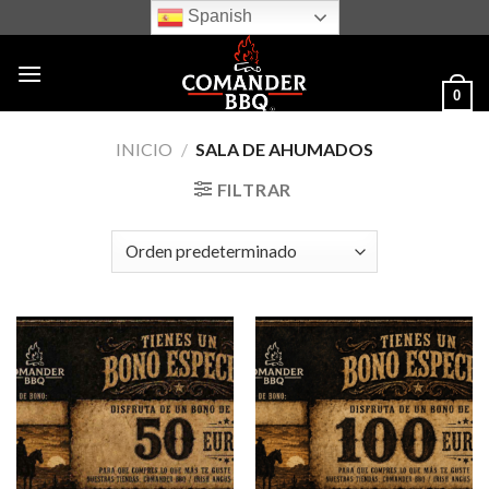
Skip
Spanish
to
content
0
INICIO
/
SALA DE AHUMADOS
FILTRAR