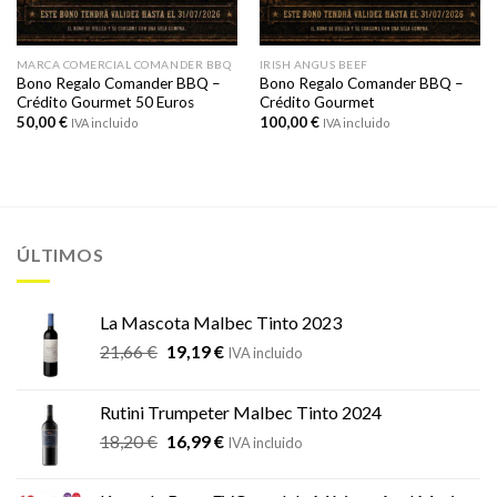
MARCA COMERCIAL COMANDER BBQ
IRISH ANGUS BEEF
Bono Regalo Comander BBQ –
Bono Regalo Comander BBQ –
Crédito Gourmet 50 Euros
Crédito Gourmet
50,00
€
100,00
€
IVA incluido
IVA incluido
ÚLTIMOS
La Mascota Malbec Tinto 2023
El
El
21,66
€
19,19
€
IVA incluido
precio
precio
original
actual
Rutini Trumpeter Malbec Tinto 2024
era:
es:
El
El
18,20
€
16,99
€
21,66 €.
19,19 €.
IVA incluido
precio
precio
original
actual