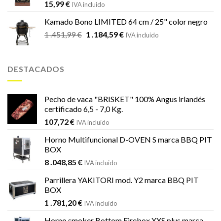
15,99
€
IVA incluido
Kamado Bono LIMITED 64 cm / 25" color negro
El
El
1 .451,99
€
1 .184,59
€
IVA incluido
precio
precio
original
actual
era:
es:
DESTACADOS
1
1
.451,99 €.
.184,59 €.
Pecho de vaca "BRISKET" 100% Angus irlandés
certificado 6,5 - 7,0 Kg.
107,72
€
IVA incluido
Horno Multifuncional D-OVEN S marca BBQ PIT
BOX
8 .048,85
€
IVA incluido
Parrillera YAKITORI mod. Y2 marca BBQ PIT
BOX
1 .781,20
€
IVA incluido
Horno smoker Bottom Firebox XXS plus marca