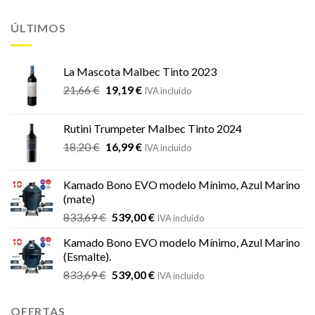
ÚLTIMOS
La Mascota Malbec Tinto 2023
El
El
21,66
€
19,19
€
IVA incluido
precio
precio
original
actual
Rutini Trumpeter Malbec Tinto 2024
era:
es:
El
El
18,20
€
16,99
€
21,66 €.
19,19 €.
IVA incluido
precio
precio
original
actual
Kamado Bono EVO modelo Mínimo, Azul Marino
era:
es:
(mate)
18,20 €.
16,99 €.
El
El
833,69
€
539,00
€
IVA incluido
precio
precio
Kamado Bono EVO modelo Mínimo, Azul Marino
original
actual
(Esmalte).
era:
es:
El
El
833,69
€
539,00
€
833,69 €.
539,00 €.
IVA incluido
precio
precio
original
actual
OFERTAS