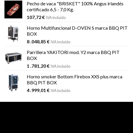
Pecho de vaca "BRISKET" 100% Angus irlandés
certificado 6,5 - 7,0 Kg.
107,72
€
IVA incluido
Horno Multifuncional D-OVEN S marca BBQ PIT
BOX
8 .048,85
€
IVA incluido
Parrillera YAKITORI mod. Y2 marca BBQ PIT
BOX
1 .781,20
€
IVA incluido
Horno smoker Bottom Firebox XXS plus marca
BBQ PIT BOX
4 .999,01
€
IVA incluido