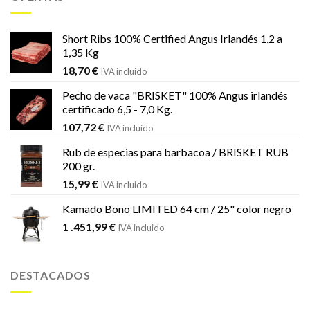
era:
es:
833,69 €.
539,00 €.
Short Ribs 100% Certified Angus Irlandés 1,2 a
1,35 Kg
18,70
€
IVA incluido
Pecho de vaca "BRISKET" 100% Angus irlandés
certificado 6,5 - 7,0 Kg.
107,72
€
IVA incluido
Rub de especias para barbacoa / BRISKET RUB
200 gr.
15,99
€
IVA incluido
Kamado Bono LIMITED 64 cm / 25" color negro
1 .451,99
€
IVA incluido
DESTACADOS