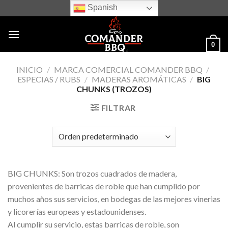
Skip
Spanish
to
content
0
INICIO
/
MARCA COMERCIAL COMANDER BBQ
/
ESPECIAS / RUBS
/
MADERAS AROMÁTICAS
/
BIG
CHUNKS (TROZOS)
FILTRAR
BIG CHUNKS: Son trozos cuadrados de madera,
provenientes de barricas de roble que han cumplido por
muchos años sus servicios, en bodegas de las mejores vinerias
y licorerías europeas y estadounidenses.
Al cumplir su servicio, estas barricas de roble, son