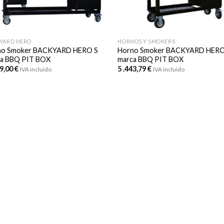
YARD HERO
HORNOS Y SMOKERS
no Smoker BACKYARD HERO S
Horno Smoker BACKYARD HERO
a BBQ PIT BOX
marca BBQ PIT BOX
99,00
€
5 .443,79
€
IVA incluido
IVA incluido