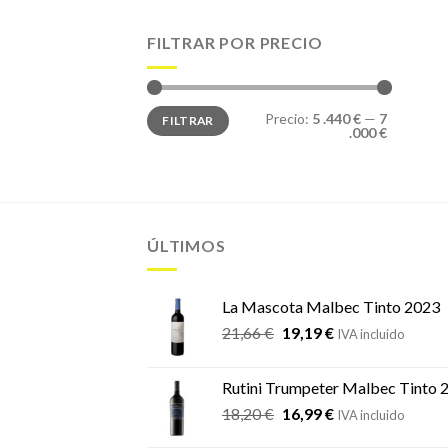
FILTRAR POR PRECIO
Precio
Precio
Precio:
5 .440 €
—
7
FILTRAR
mínimo
máximo
.000 €
ÚLTIMOS
La Mascota Malbec Tinto 2023
El
El
21,66
€
19,19
€
IVA incluido
precio
precio
original
actual
Rutini Trumpeter Malbec Tinto 
era:
es:
El
El
18,20
€
16,99
€
21,66 €.
19,19 €.
IVA incluido
precio
precio