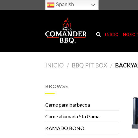
Skip
Spanish
to
content
INICIO
NOSO
INICIO
/
BBQ PIT BOX
/
BACKYA
BROWSE
Carne para barbacoa
Carne ahumada 5ta Gama
KAMADO BONO