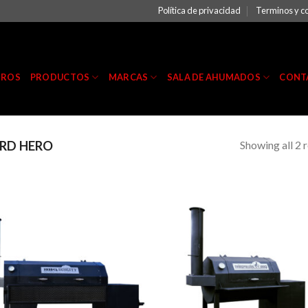
Política de privacidad
Terminos y c
TROS
PRODUCTOS
MARCAS
SALA DE AHUMADOS
CONT
Showing all 2 r
RD HERO