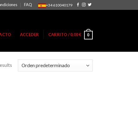
ondiciones
FAQ
+34 610040179
ACTO
ACCEDER
CARRITO /
0,00
€
0
esults