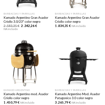
BARBACOAS Y PARRILLAS
BARBACOAS Y PARRILLAS
Kamado Argentino Gran Asador
Kamado Argentino Gran Asador
Criollo 3.0/23″ color negro
Criollo color negro
El
El
2 .583,35
€
2 .342,26
€
1 .834,35
€
IVA incluido
precio
precio
IVA incluido
original
actual
era:
es:
2
2
.583,35 €.
.342,26 €.
KAMADO ARGENTINO
BARBACOAS Y PARRILLAS
Kamado Argentino mod. Asador
Kamado Argentino Mod. Asador
Criollo color negro
Patagonico 3.0 color negro
1 .450,79
€
3 .265,79
€
IVA incluido
IVA incluido