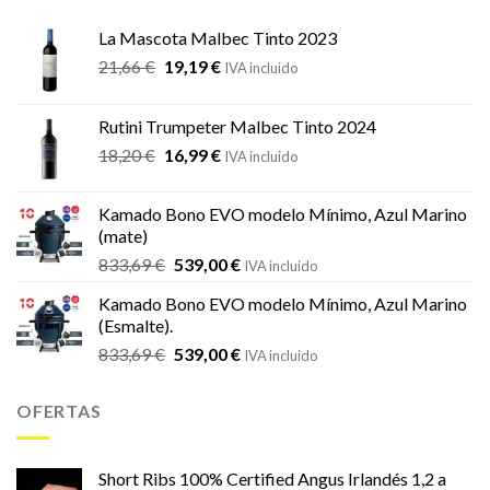
La Mascota Malbec Tinto 2023
El
El
21,66
€
19,19
€
IVA incluido
precio
precio
original
actual
Rutini Trumpeter Malbec Tinto 2024
era:
es:
El
El
18,20
€
16,99
€
21,66 €.
19,19 €.
IVA incluido
precio
precio
original
actual
Kamado Bono EVO modelo Mínimo, Azul Marino
era:
es:
(mate)
18,20 €.
16,99 €.
El
El
833,69
€
539,00
€
IVA incluido
precio
precio
Kamado Bono EVO modelo Mínimo, Azul Marino
original
actual
(Esmalte).
era:
es:
El
El
833,69
€
539,00
€
833,69 €.
539,00 €.
IVA incluido
precio
precio
original
actual
OFERTAS
era:
es:
833,69 €.
539,00 €.
Short Ribs 100% Certified Angus Irlandés 1,2 a