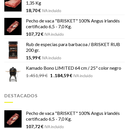
1,35 Kg
18,70
€
IVA incluido
Pecho de vaca "BRISKET" 100% Angus irlandés
certificado 6,5 - 7,0 Kg.
107,72
€
IVA incluido
Rub de especias para barbacoa / BRISKET RUB
200 gr.
15,99
€
IVA incluido
Kamado Bono LIMITED 64 cm / 25" color negro
El
El
1 .451,99
€
1 .184,59
€
IVA incluido
precio
precio
original
actual
era:
es:
DESTACADOS
1
1
.451,99 €.
.184,59 €.
Pecho de vaca "BRISKET" 100% Angus irlandés
certificado 6,5 - 7,0 Kg.
107,72
€
IVA incluido