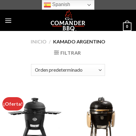
Skip
Spanish
to
content
0
INICIO
/
KAMADO ARGENTINO
FILTRAR
¡Oferta!