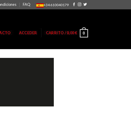
ondiciones
FAQ
+34 610040179
ACTO
ACCEDER
CARRITO /
0,00
€
0