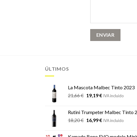
ÚLTIMOS
La Mascota Malbec Tinto 2023
21,66
€
19,19
€
IVA incluido
Rutini Trumpeter Malbec Tinto 
18,20
€
16,99
€
IVA incluido
Kamado Bono EVO modelo Míni