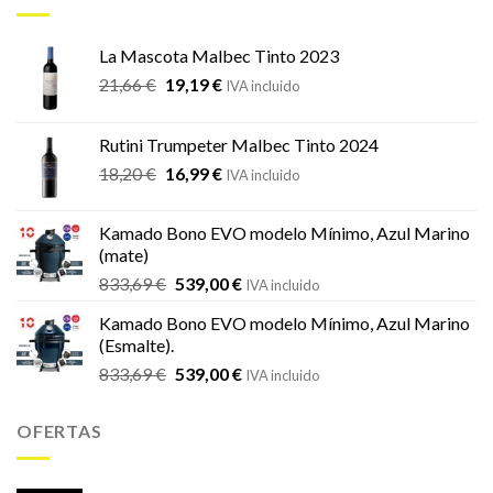
La Mascota Malbec Tinto 2023
El
El
21,66
€
19,19
€
IVA incluido
precio
precio
original
actual
Rutini Trumpeter Malbec Tinto 2024
era:
es:
El
El
18,20
€
16,99
€
21,66 €.
19,19 €.
IVA incluido
precio
precio
original
actual
Kamado Bono EVO modelo Mínimo, Azul Marino
era:
es:
(mate)
18,20 €.
16,99 €.
El
El
833,69
€
539,00
€
IVA incluido
precio
precio
Kamado Bono EVO modelo Mínimo, Azul Marino
original
actual
(Esmalte).
era:
es:
El
El
833,69
€
539,00
€
833,69 €.
539,00 €.
IVA incluido
precio
precio
original
actual
OFERTAS
era:
es:
833,69 €.
539,00 €.