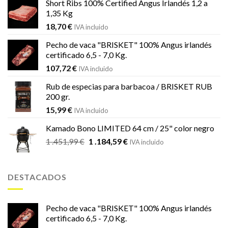
Short Ribs 100% Certified Angus Irlandés 1,2 a
1,35 Kg
18,70
€
IVA incluido
Pecho de vaca "BRISKET" 100% Angus irlandés
certificado 6,5 - 7,0 Kg.
107,72
€
IVA incluido
Rub de especias para barbacoa / BRISKET RUB
200 gr.
15,99
€
IVA incluido
Kamado Bono LIMITED 64 cm / 25" color negro
El
El
1 .451,99
€
1 .184,59
€
IVA incluido
precio
precio
original
actual
era:
es:
DESTACADOS
1
1
.451,99 €.
.184,59 €.
Pecho de vaca "BRISKET" 100% Angus irlandés
certificado 6,5 - 7,0 Kg.