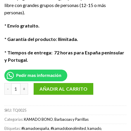
libre con grandes grupos de personas (12-15 o más
personas).
* Envío gratuito.
* Garantía del producto: Ilimitada.
* Tiempos de entrega:
72 horas para España peninsular
y Portugal.
Pedir mas información
Kamado Bono LIMITED 64 cm / 25" color negro cantidad
AÑADIR AL CARRITO
SKU:
TQ0025
Categorías:
KAMADO BONO
,
Barbacoas y Parrillas
Etiquetas:
#kamadoespaña
,
#kamadobonolimited
,
kamado
,