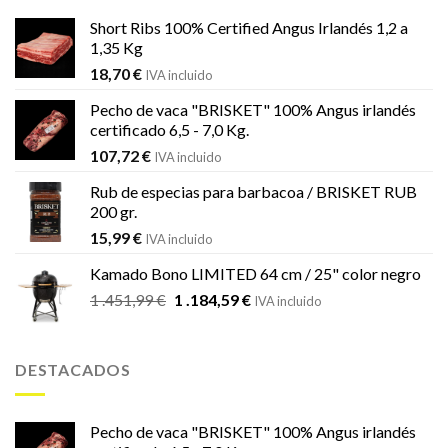
Short Ribs 100% Certified Angus Irlandés 1,2 a
1,35 Kg
18,70
€
IVA incluido
Pecho de vaca "BRISKET" 100% Angus irlandés
certificado 6,5 - 7,0 Kg.
107,72
€
IVA incluido
Rub de especias para barbacoa / BRISKET RUB
200 gr.
15,99
€
IVA incluido
Kamado Bono LIMITED 64 cm / 25" color negro
El
El
1 .451,99
€
1 .184,59
€
IVA incluido
precio
precio
original
actual
era:
es:
DESTACADOS
1
1
.451,99 €.
.184,59 €.
Pecho de vaca "BRISKET" 100% Angus irlandés