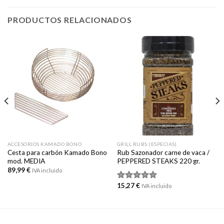
PRODUCTOS RELACIONADOS
ACCESORIOS KAMADO BONO
GRILL RUBS (ESPECIAS)
Cesta para carbón Kamado Bono
Rub Sazonador carne de vaca /
mod. MEDIA
PEPPERED STEAKS 220 gr.
89,99
€
IVA incluido
15,27
€
Valorado
IVA incluido
con
5.00
de 5