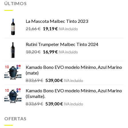
ÚLTIMOS
La Mascota Malbec Tinto 2023
El
El
21,66
€
19,19
€
IVA incluido
precio
precio
original
actual
Rutini Trumpeter Malbec Tinto 2024
era:
es:
El
El
18,20
€
16,99
€
21,66 €.
19,19 €.
IVA incluido
precio
precio
original
actual
Kamado Bono EVO modelo Mínimo, Azul Marino
era:
es:
(mate)
18,20 €.
16,99 €.
El
El
833,69
€
539,00
€
IVA incluido
precio
precio
Kamado Bono EVO modelo Mínimo, Azul Marino
original
actual
(Esmalte).
era:
es:
El
El
833,69
€
539,00
€
833,69 €.
539,00 €.
IVA incluido
precio
precio
original
actual
OFERTAS
era:
es:
833,69 €.
539,00 €.