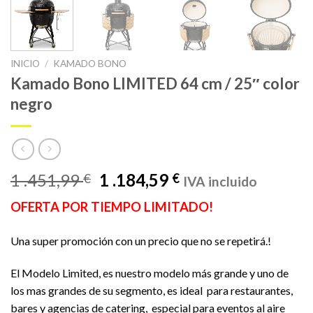
INICIO
/
KAMADO BONO
Kamado Bono LIMITED 64 cm / 25″ color
negro
El
El
1 .451,99
1 .184,59
€
€
IVA incluido
precio
precio
OFERTA POR TIEMPO LIMITADO!
original
actual
era:
es:
Una super promoción con un precio que no se repetirá.!
1
1
.451,99 €.
.184,59 €.
El Modelo Limited, es nuestro modelo más grande y uno de
los mas grandes de su segmento, es ideal para restaurantes,
bares y agencias de catering, especial para eventos al aire