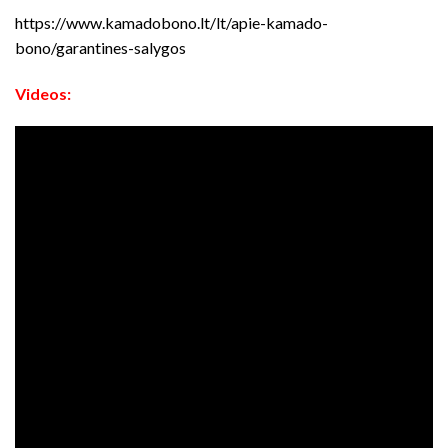
https://www.kamadobono.lt/lt/apie-kamado-
bono/garantines-salygos
Videos: