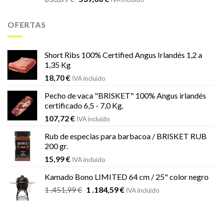
precio
precio
original
actual
OFERTAS
era:
es:
833,69 €.
539,00 €.
Short Ribs 100% Certified Angus Irlandés 1,2 a
1,35 Kg
18,70
€
IVA incluido
Pecho de vaca "BRISKET" 100% Angus irlandés
certificado 6,5 - 7,0 Kg.
107,72
€
IVA incluido
Rub de especias para barbacoa / BRISKET RUB
200 gr.
15,99
€
IVA incluido
Kamado Bono LIMITED 64 cm / 25" color negro
El
El
1 .451,99
€
1 .184,59
€
IVA incluido
precio
precio
original
actual
era:
es: