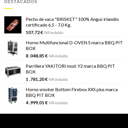
DESTACADOS
1
1
.451,99 €.
.184,59 €.
Pecho de vaca "BRISKET" 100% Angus irlandés
certificado 6,5 - 7,0 Kg.
107,72
€
IVA incluido
Horno Multifuncional D-OVEN S marca BBQ PIT
BOX
8 .048,85
€
IVA incluido
Parrillera YAKITORI mod. Y2 marca BBQ PIT
BOX
1 .781,20
€
IVA incluido
Horno smoker Bottom Firebox XXS plus marca
BBQ PIT BOX
4 .999,01
€
IVA incluido