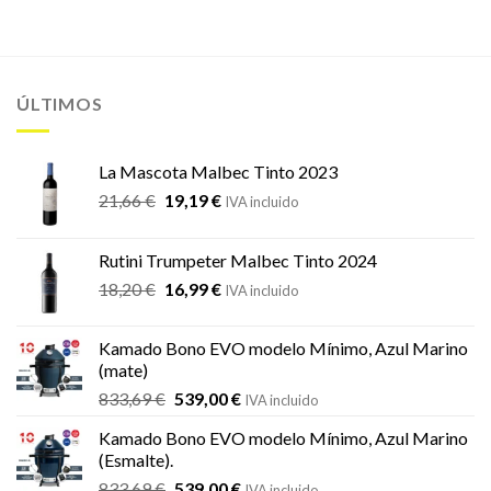
ÚLTIMOS
La Mascota Malbec Tinto 2023
El
El
21,66
€
19,19
€
IVA incluido
precio
precio
original
actual
Rutini Trumpeter Malbec Tinto 2024
era:
es:
El
El
18,20
€
16,99
€
21,66 €.
19,19 €.
IVA incluido
precio
precio
original
actual
Kamado Bono EVO modelo Mínimo, Azul Marino
era:
es:
(mate)
18,20 €.
16,99 €.
El
El
833,69
€
539,00
€
IVA incluido
precio
precio
Kamado Bono EVO modelo Mínimo, Azul Marino
original
actual
(Esmalte).
era:
es:
El
El
833,69
€
539,00
€
833,69 €.
539,00 €.
IVA incluido