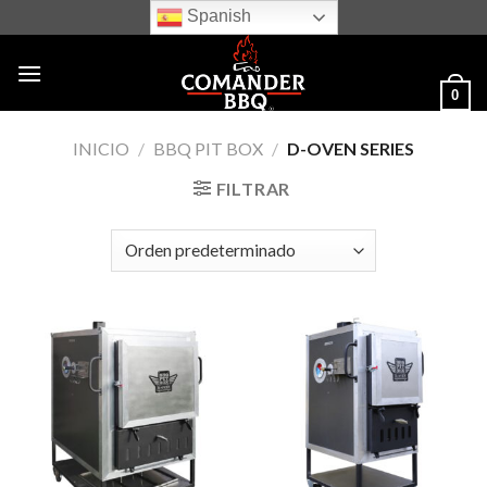
Skip
Spanish
to
content
0
INICIO
/
BBQ PIT BOX
/
D-OVEN SERIES
FILTRAR