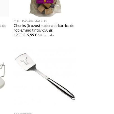
MADERAS AROMÁTICAS
a de
Chunks (trozos) madera de barrica de
roble/ vino tinto/ 650 gr.
El
El
12,99
€
9,99
€
IVA incluido
precio
precio
original
actual
era:
es:
12,99 €.
9,99 €.