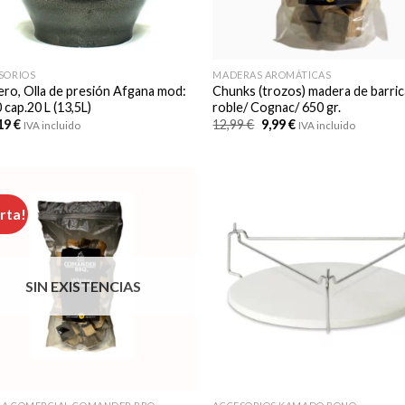
SORIOS
MADERAS AROMÁTICAS
ero, Olla de presión Afgana mod:
Chunks (trozos) madera de barric
 cap.20 L (13,5L)
roble/ Cognac/ 650 gr.
El
El
19
€
12,99
€
9,99
€
IVA incluido
IVA incluido
precio
precio
original
actual
era:
es:
12,99 €.
9,99 €.
rta!
SIN EXISTENCIAS