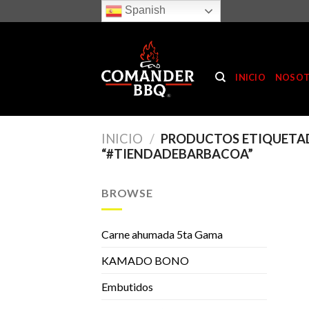
Skip
Spanish
to
content
INICIO
NOSO
INICIO
/
PRODUCTOS ETIQUETA
“#TIENDADEBARBACOA”
BROWSE
Carne ahumada 5ta Gama
KAMADO BONO
Embutidos