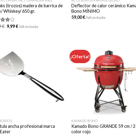
A COMERCIAL COMANDER BBQ
ACCESORIOS KAMADO BONO
ks (trozos) madera de barrica de
Deflector de calor cerámico Ka
e/ Whiskey/ 650 gr.
Bono MÍNIMO
59,00
€
IVA incluido
El
El
9
€
9,99
€
rado
IVA incluido
precio
precio
4.00
original
actual
era:
es:
12,99 €.
9,99 €.
¡Oferta!
SORIOS
KAMADO BONO
tula ancha profesional marca
Kamado Bono GRANDE 59 cm / 2
Eater
color rojo