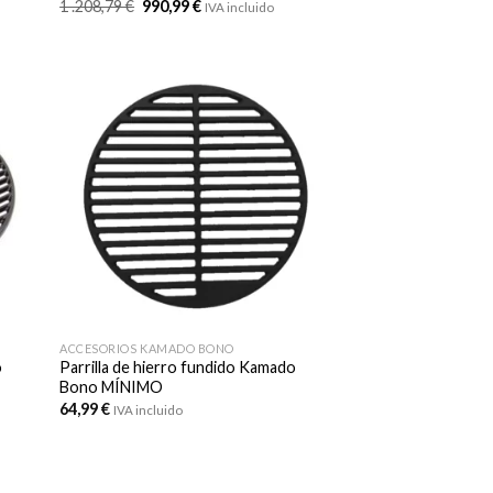
El
El
1 .208,79
€
990,99
€
IVA incluido
precio
precio
original
actual
era:
es:
1
990,99 €.
.208,79 €.
ACCESORIOS KAMADO BONO
o
Parrilla de hierro fundido Kamado
Bono MÍNIMO
64,99
€
IVA incluido