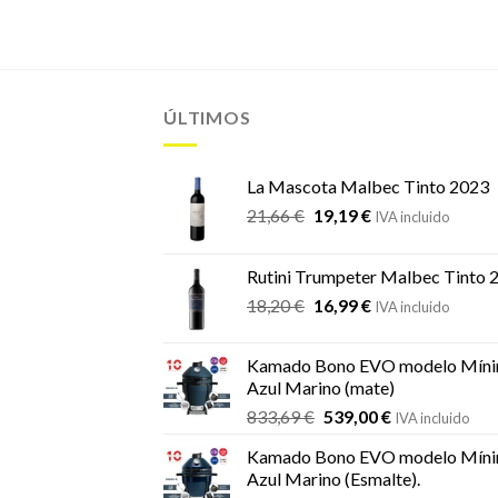
ÚLTIMOS
La Mascota Malbec Tinto 2023
El
El
21,66
€
19,19
€
IVA incluido
precio
precio
original
actual
Rutini Trumpeter Malbec Tinto 
era:
es:
El
El
18,20
€
16,99
€
21,66 €.
19,19 €.
IVA incluido
precio
precio
original
actual
Kamado Bono EVO modelo Míni
era:
es:
Azul Marino (mate)
18,20 €.
16,99 €.
El
El
833,69
€
539,00
€
IVA incluido
precio
precio
Kamado Bono EVO modelo Míni
original
actual
Azul Marino (Esmalte).
era:
es: