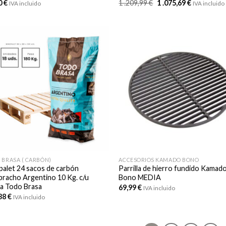
El
El
0
€
1 .209,99
€
1 .075,69
€
IVA incluido
IVA incluido
precio
precio
original
actual
era:
es:
1
1
.209,99 €.
.075,69 €.
 BRASA ( CARBÓN)
ACCESORIOS KAMADO BONO
 palet 24 sacos de carbón
Parrilla de hierro fundido Kamad
racho Argentino 10 Kg. c/u
Bono MEDIA
a Todo Brasa
69,99
€
IVA incluido
38
€
IVA incluido