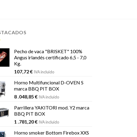
STACADOS
Pecho de vaca "BRISKET" 100%
Angus irlandés certificado 6,5 - 7,0
Kg.
107,72
€
IVA incluido
Horno Multifuncional D-OVEN S
marca BBQ PIT BOX
8 .048,85
€
IVA incluido
Parrillera YAKITORI mod. Y2 marca
BBQ PIT BOX
1 .781,20
€
IVA incluido
Horno smoker Bottom Firebox XXS