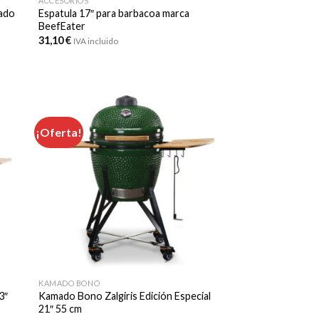
ACCESORIOS
mado
Espatula 17″ para barbacoa marca
BeefEater
31,10
€
IVA incluido
¡Oferta!
KAMADO BONO
3″
Kamado Bono Zalgiris Edición Especial
21″ 55 cm