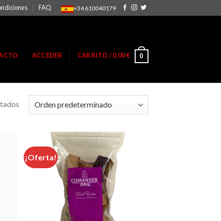
ondiciones
FAQ
+34 610040179
ACTO
ACCEDER
CARRITO /
0,00
€
0
ltados
¡Oferta!