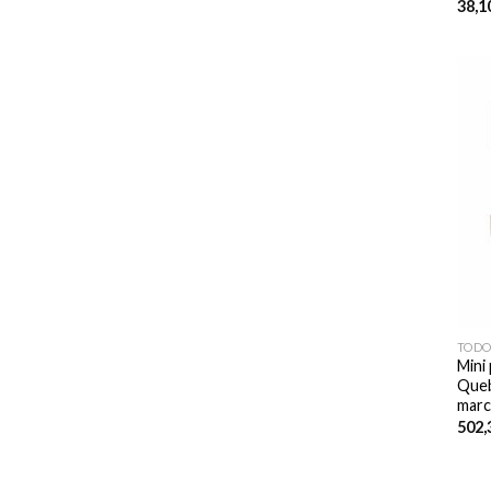
38,1
TODO
Mini
Queb
marc
502,