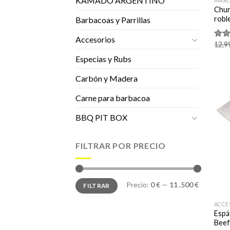
KAMADO ARGENTINO
MARC
Chun
robl
Barbacoas y Parrillas
Accesorios
12,9
Valo
con
Especias y Rubs
de 5
Carbón y Madera
Carne para barbacoa
BBQ PIT BOX
FILTRAR POR PRECIO
Precio
Precio
Precio:
0 €
—
11 .500 €
FILTRAR
mínimo
máximo
ACCE
Espá
Beef