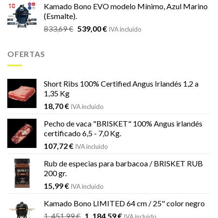
Kamado Bono EVO modelo Mínimo, Azul Marino
original
actual
(Esmalte).
era:
es:
El
El
833,69
€
539,00
€
833,69 €.
539,00 €.
IVA incluido
precio
precio
original
actual
OFERTAS
era:
es:
833,69 €.
539,00 €.
Short Ribs 100% Certified Angus Irlandés 1,2 a
1,35 Kg
18,70
€
IVA incluido
Pecho de vaca "BRISKET" 100% Angus irlandés
certificado 6,5 - 7,0 Kg.
107,72
€
IVA incluido
Rub de especias para barbacoa / BRISKET RUB
200 gr.
15,99
€
IVA incluido
Kamado Bono LIMITED 64 cm / 25" color negro
El
El
1 .451,99
€
1 .184,59
€
IVA incluido