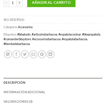
Espátula ancha profesional marca BeefEater cantidad
AÑADIR AL CARRITO
SKU:
BE(ESP)(A)
Categoría:
Accesorios
Etiquetas:
#bbqtools
,
#articulosbarbacoa
,
#espatulacocinar
,
#bbqespatula
,
#comanderbbqstore
,
#accesoriosbarbacoa
,
#espatulabarbacoa
,
#tiendadebarbacoa
DESCRIPCIÓN
INFORMACIÓN ADICIONAL
VALORACIONES (0)