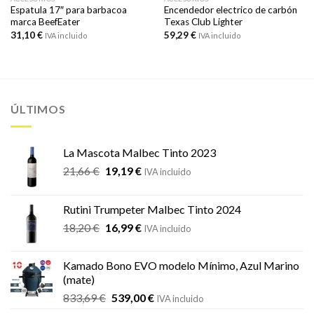
Espatula 17″ para barbacoa
Encendedor electrico de carbón
marca BeefEater
Texas Club Lighter
31,10
€
59,29
€
IVA incluido
IVA incluido
ÚLTIMOS
La Mascota Malbec Tinto 2023
El
El
21,66
€
19,19
€
IVA incluido
precio
precio
original
actual
Rutini Trumpeter Malbec Tinto 2024
era:
es:
El
El
18,20
€
16,99
€
21,66 €.
19,19 €.
IVA incluido
precio
precio
original
actual
Kamado Bono EVO modelo Mínimo, Azul Marino
era:
es:
(mate)
18,20 €.
16,99 €.
El
El
833,69
€
539,00
€
IVA incluido
precio
precio