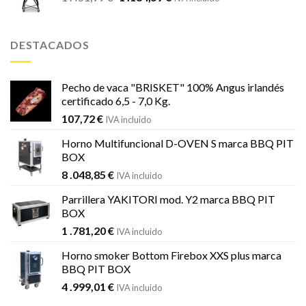
precio
precio
original
actual
era:
es:
DESTACADOS
1
1
.451,99 €.
.184,59 €.
Pecho de vaca "BRISKET" 100% Angus irlandés
certificado 6,5 - 7,0 Kg.
107,72
€
IVA incluido
Horno Multifuncional D-OVEN S marca BBQ PIT
BOX
8 .048,85
€
IVA incluido
Parrillera YAKITORI mod. Y2 marca BBQ PIT
BOX
1 .781,20
€
IVA incluido
Horno smoker Bottom Firebox XXS plus marca
BBQ PIT BOX
4 .999,01
€
IVA incluido