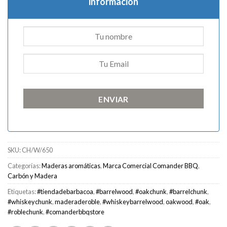
información
ENVIAR
SKU:
CH/W/650
Categorías:
Maderas aromáticas
,
Marca Comercial Comander BBQ
,
Carbón y Madera
Etiquetas:
#tiendadebarbacoa
,
#barrelwood
,
#oakchunk
,
#barrelchunk
,
#whiskeychunk
,
maderaderoble
,
#whiskeybarrelwood
,
oakwood
,
#oak
,
#roblechunk
,
#comanderbbqstore