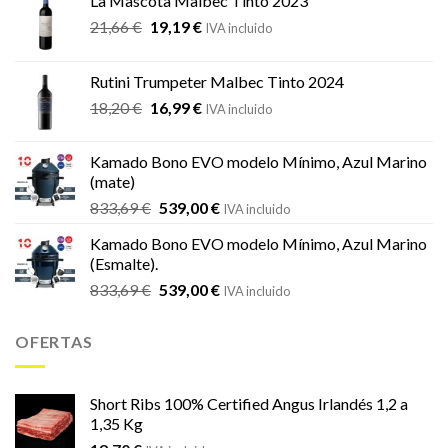
La Mascota Malbec Tinto 2023
El
El
21,66
€
19,19
€
IVA incluido
precio
precio
original
actual
Rutini Trumpeter Malbec Tinto 2024
era:
es:
El
El
18,20
€
16,99
€
21,66 €.
19,19 €.
IVA incluido
precio
precio
original
actual
Kamado Bono EVO modelo Mínimo, Azul Marino
era:
es:
(mate)
18,20 €.
16,99 €.
El
El
833,69
€
539,00
€
IVA incluido
precio
precio
Kamado Bono EVO modelo Mínimo, Azul Marino
original
actual
(Esmalte).
era:
es:
El
El
833,69
€
539,00
€
833,69 €.
539,00 €.
IVA incluido
precio
precio
original
actual
OFERTAS
era:
es:
833,69 €.
539,00 €.
Short Ribs 100% Certified Angus Irlandés 1,2 a
1,35 Kg