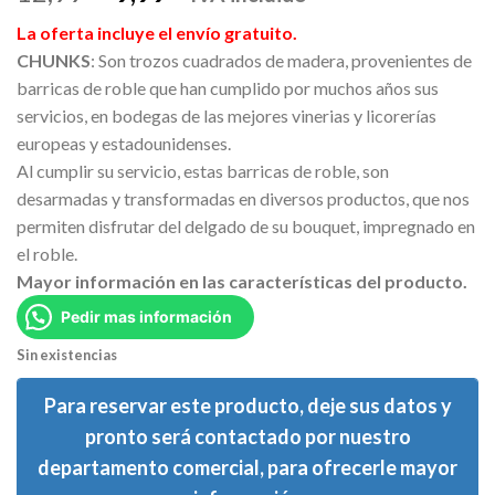
con
4.00
precio
precio
de 5 en
La oferta incluye el envío gratuito.
base a
original
actual
valoración
CHUNKS
: Son trozos cuadrados de madera, provenientes de
era:
es:
de un
barricas de roble que han cumplido por muchos años sus
cliente
12,99 €.
9,99 €.
servicios, en bodegas de las mejores vinerias y licorerías
europeas y estadounidenses.
Al cumplir su servicio, estas barricas de roble, son
desarmadas y transformadas en diversos productos, que nos
permiten disfrutar del delgado de su bouquet, impregnado en
el roble.
Mayor información en las características del producto.
Pedir mas información
Sin existencias
Para reservar este producto, deje sus datos y
pronto será contactado por nuestro
departamento comercial, para ofrecerle mayor