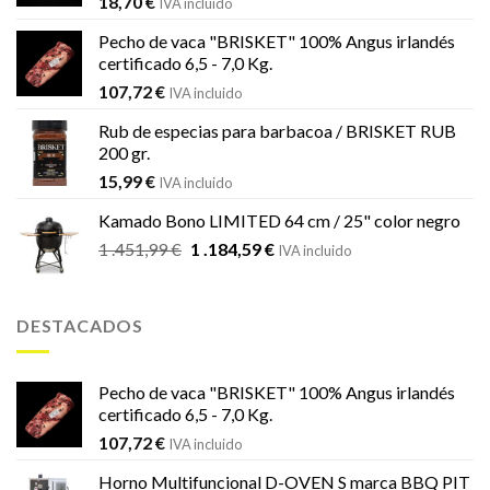
18,70
€
IVA incluido
Pecho de vaca "BRISKET" 100% Angus irlandés
certificado 6,5 - 7,0 Kg.
107,72
€
IVA incluido
Rub de especias para barbacoa / BRISKET RUB
200 gr.
15,99
€
IVA incluido
Kamado Bono LIMITED 64 cm / 25" color negro
El
El
1 .451,99
€
1 .184,59
€
IVA incluido
precio
precio
original
actual
era:
es:
DESTACADOS
1
1
.451,99 €.
.184,59 €.
Pecho de vaca "BRISKET" 100% Angus irlandés
certificado 6,5 - 7,0 Kg.
107,72
€
IVA incluido
Horno Multifuncional D-OVEN S marca BBQ PIT