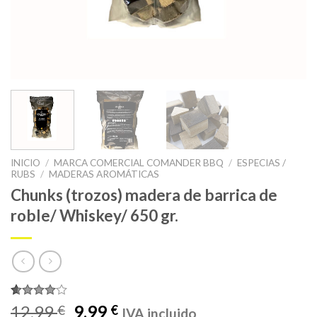
INICIO
/
MARCA COMERCIAL COMANDER BBQ
/
ESPECIAS /
RUBS
/
MADERAS AROMÁTICAS
Chunks (trozos) madera de barrica de
roble/ Whiskey/ 650 gr.
Valorado
1
El
El
12,99
9,99
€
€
IVA incluido