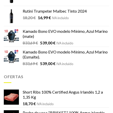
precio
precio
original
actual
Rutini Trumpeter Malbec Tinto 2024
era:
es:
El
El
18,20
€
16,99
€
21,66 €.
19,19 €.
IVA incluido
precio
precio
original
actual
Kamado Bono EVO modelo Mínimo, Azul Marino
era:
es:
(mate)
18,20 €.
16,99 €.
El
El
833,69
€
539,00
€
IVA incluido
precio
precio
Kamado Bono EVO modelo Mínimo, Azul Marino
original
actual
(Esmalte).
era:
es:
El
El
833,69
€
539,00
€
833,69 €.
539,00 €.
IVA incluido
precio
precio
original
actual
OFERTAS
era:
es:
833,69 €.
539,00 €.
Short Ribs 100% Certified Angus Irlandés 1,2 a
1,35 Kg
18,70
€
IVA incluido
Pecho de vaca "BRISKET" 100% Angus irlandés