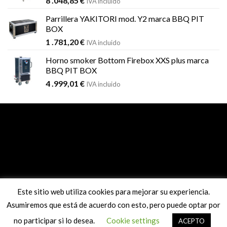
8 .048,85
€
IVA incluido
Parrillera YAKITORI mod. Y2 marca BBQ PIT
BOX
1 .781,20
€
IVA incluido
Horno smoker Bottom Firebox XXS plus marca
BBQ PIT BOX
4 .999,01
€
IVA incluido
Pago seguro con sistema REDSYS
Este sitio web utiliza cookies para mejorar su experiencia.
Asumiremos que está de acuerdo con esto, pero puede optar por
no participar si lo desea.
Cookie settings
ACEPTO
info@comanderbbq.com