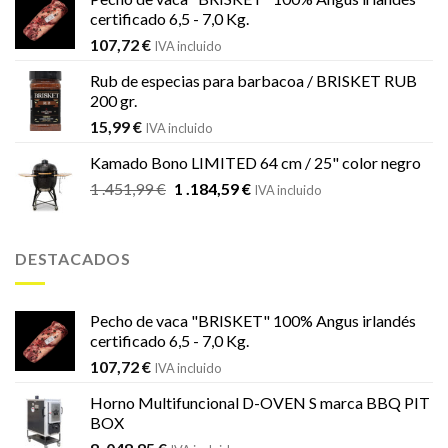
certificado 6,5 - 7,0 Kg.
107,72
€
IVA incluido
Rub de especias para barbacoa / BRISKET RUB
200 gr.
15,99
€
IVA incluido
Kamado Bono LIMITED 64 cm / 25" color negro
El
El
1 .451,99
€
1 .184,59
€
IVA incluido
precio
precio
original
actual
era:
es:
DESTACADOS
1
1
.451,99 €.
.184,59 €.
Pecho de vaca "BRISKET" 100% Angus irlandés
certificado 6,5 - 7,0 Kg.
107,72
€
IVA incluido
Horno Multifuncional D-OVEN S marca BBQ PIT
BOX