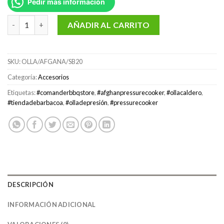
Pedir mas información
Caldero, Olla de presión Afgana mod: SB20 cap.20 L (13,5L) cant
AÑADIR AL CARRITO
SKU:
OLLA/AFGANA/SB20
Categoría:
Accesorios
Etiquetas:
#comanderbbqstore
,
#afghanpressurecooker
,
#ollacaldero
,
#tiendadebarbacoa
,
#olladepresión
,
#pressurecooker
DESCRIPCIÓN
INFORMACIÓN ADICIONAL