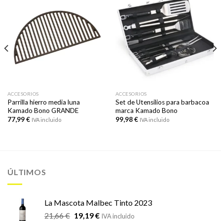
ACCESORIOS
ACCESORIOS
Parrilla hierro media luna
Set de Utensilios para barbacoa
Kamado Bono GRANDE
marca Kamado Bono
77,99
€
99,98
€
IVA incluido
IVA incluido
ÚLTIMOS
La Mascota Malbec Tinto 2023
El
El
21,66
€
19,19
€
IVA incluido