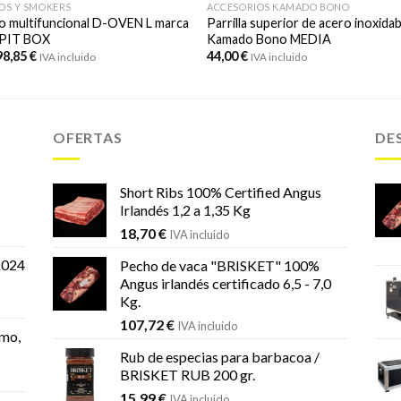
OS Y SMOKERS
ACCESORIOS KAMADO BONO
o multifuncional D-OVEN L marca
Parrilla superior de acero inoxidab
PIT BOX
Kamado Bono MEDIA
98,85
€
44,00
€
IVA incluido
IVA incluido
OFERTAS
DE
Short Ribs 100% Certified Angus
Irlandés 1,2 a 1,35 Kg
18,70
€
IVA incluido
2024
Pecho de vaca "BRISKET" 100%
Angus irlandés certificado 6,5 - 7,0
Kg.
107,72
€
IVA incluido
mo,
Rub de especias para barbacoa /
BRISKET RUB 200 gr.
15,99
€
IVA incluido