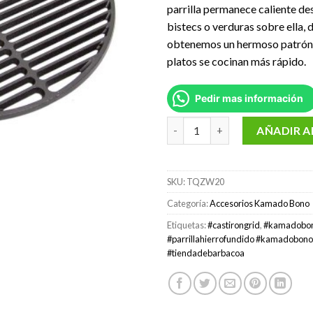
parrilla permanece caliente de
bistecs o verduras sobre ella,
obtenemos un hermoso patrón 
platos se cocinan más rápido.
Pedir mas información
Parrilla de hierro fundido K
AÑADIR A
SKU:
TQZW20
Categoría:
Accesorios Kamado Bono
Etiquetas:
#castirongrid
,
#kamadobo
#parrillahierrofundido #kamadobo
#tiendadebarbacoa