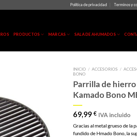
Política de privacidad
Terminos y c
TROS
PRODUCTOS
MARCAS
SALA DE AHUMADOS
CONT
INICIO
/
ACCESORIOS
/
ACCE
BONO
Parrilla de hierr
Kamado Bono M
69,99
€
IVA incluido
Gracias al metal grueso de la pa
fundido de Hmado Bono, la supe