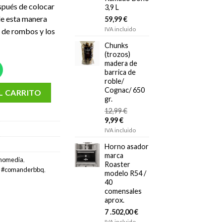
spués de colocar
3,9 L
 de esta manera
59,99
€
IVA incluido
de rombos y los
Chunks
(trozos)
madera de
barrica de
roble/
amado Bono MEDIA cantidad
Cognac/ 650
L CARRITO
gr.
12,99
€
El
El
9,99
€
precio
precio
IVA incluido
original
actual
Horno asador
era:
es:
marca
12,99 €.
9,99 €.
nomedia
,
Roaster
no #comanderbbq
,
modelo R54 /
40
comensales
aprox.
7 .502,00
€
IVA incluido