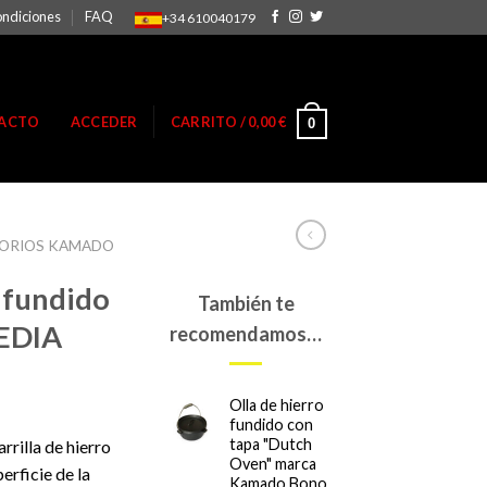
ondiciones
FAQ
+34 610040179
ACTO
ACCEDER
CARRITO /
0,00
€
0
SORIOS KAMADO
o fundido
También te
EDIA
recomendamos…
Olla de hierro
fundido con
tapa "Dutch
rrilla de hierro
Oven" marca
rficie de la
Kamado Bono