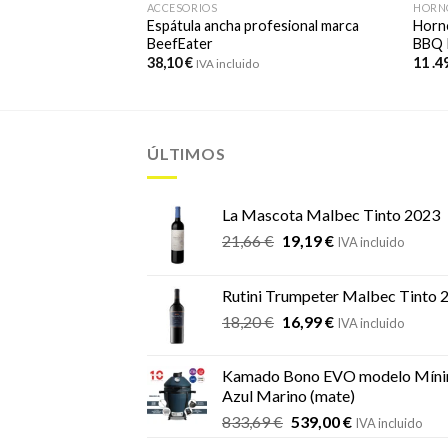
ACCESORIOS
HORN
ara Barbacoa/
Espátula ancha profesional marca
Horn
.
BeefEater
BBQ 
38,10
€
11 .4
IVA incluido
ÚLTIMOS
La Mascota Malbec Tinto 2023
El
El
21,66
€
19,19
€
IVA incluido
precio
precio
original
actual
Rutini Trumpeter Malbec Tinto 
era:
es:
El
El
18,20
€
16,99
€
21,66 €.
19,19 €.
IVA incluido
precio
precio
original
actual
Kamado Bono EVO modelo Míni
era:
es:
Azul Marino (mate)
18,20 €.
16,99 €.
El
El
833,69
€
539,00
€
IVA incluido
precio
precio