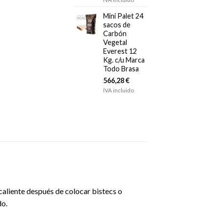
Mini Palet 24
sacos de
Carbón
Vegetal
Everest 12
Kg. c/u Marca
Todo Brasa
566,28
€
IVA incluido
 caliente después de colocar bistecs o
do.