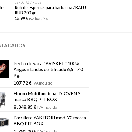
ESPECIAS / RUBS
le
Rub de especias para barbacoa / BALU
RUB 200 gr.
15,99
€
IVA incluido
STACADOS
Pecho de vaca "BRISKET" 100%
Angus irlandés certificado 6,5 - 7,0
Kg.
107,72
€
IVA incluido
Horno Multifuncional D-OVEN S
marca BBQ PIT BOX
8 .048,85
€
IVA incluido
Parrillera YAKITORI mod. Y2 marca
BBQ PIT BOX
1 .781,20
€
IVA incluido