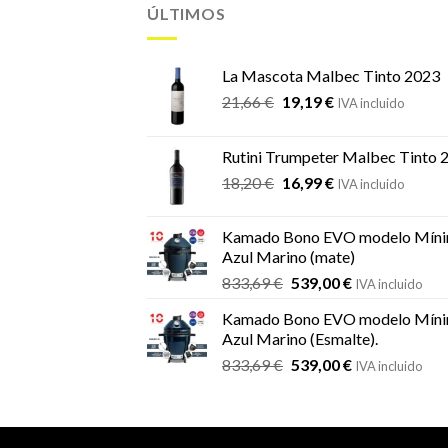
ÚLTIMOS
La Mascota Malbec Tinto 2023
El
El
21,66
€
19,19
€
IVA incluido
precio
precio
original
actual
Rutini Trumpeter Malbec Tinto 
era:
es:
El
El
18,20
€
16,99
€
21,66 €.
19,19 €.
IVA incluido
precio
precio
original
actual
Kamado Bono EVO modelo Míni
era:
es:
Azul Marino (mate)
18,20 €.
16,99 €.
El
El
833,69
€
539,00
€
IVA incluido
precio
precio
Kamado Bono EVO modelo Míni
original
actual
Azul Marino (Esmalte).
era:
es:
El
El
833,69
€
539,00
€
833,69 €.
539,00 €.
IVA incluido
precio
precio
original
actual
era:
es:
833,69 €.
539,00 €.