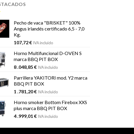
STACADOS
Pecho de vaca "BRISKET" 100%
Angus irlandés certificado 6,5 - 7,0
Kg.
107,72
€
IVA incluido
Horno Multifuncional D-OVEN S
marca BBQ PIT BOX
8 .048,85
€
IVA incluido
Parrillera YAKITORI mod. Y2 marca
BBQ PIT BOX
1 .781,20
€
IVA incluido
Horno smoker Bottom Firebox XXS
plus marca BBQ PIT BOX
4 .999,01
€
IVA incluido