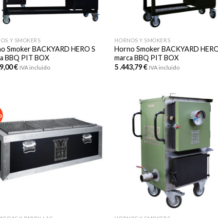
OS Y SMOKERS
HORNOS Y SMOKERS
no Smoker BACKYARD HERO S
Horno Smoker BACKYARD HERO
a BBQ PIT BOX
marca BBQ PIT BOX
99,00
€
5 .443,79
€
IVA incluido
IVA incluido
o