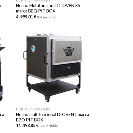
HORNOS Y SMOKERS
a
Horno Multifuncional D-OVEN XS
marca BBQ PIT BOX
4 .999,01
€
IVA incluido
HORNOS Y SMOKERS
ca
Horno multifuncional D-OVEN L marca
BBQ PIT BOX
11 .498,85
€
IVA incluido