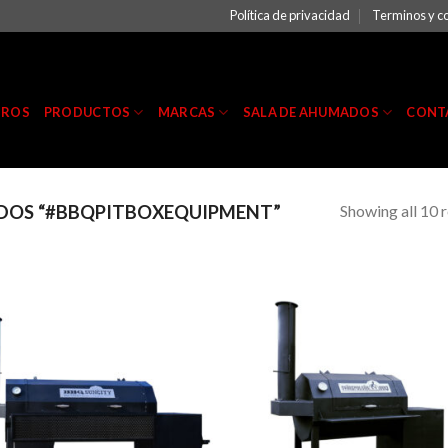
Política de privacidad
Terminos y c
TROS
PRODUCTOS
MARCAS
SALA DE AHUMADOS
CONT
Showing all 10 r
DOS “#BBQPITBOXEQUIPMENT”