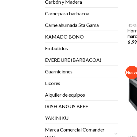
Carbón y Madera
Carne para barbacoa
Carne ahumada 5ta Gama
HORN
Hor
marc
KAMADO BONO
6 .9
Embutidos
EVERDURE (BARBACOA)
Guarniciones
Nuev
Licores
Alquiler de equipos
IRISH ANGUS BEEF
YAKINIKU
Marca Comercial Comander