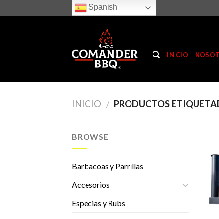
Skip
Spanish
to
content
INICIO
NOSO
INICIO
/
PRODUCTOS ETIQUETA
BROWSE
Barbacoas y Parrillas
Accesorios
Especias y Rubs