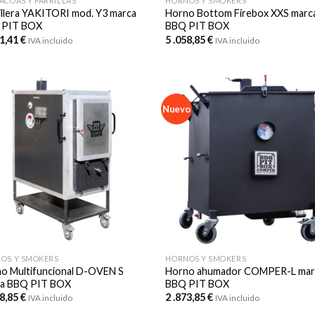
ACOAS Y PARRILLAS
HORNOS Y SMOKERS
illera YAKITORI mod. Y3 marca
Horno Bottom Firebox XXS marc
 PIT BOX
BBQ PIT BOX
61,41
€
5 .058,85
€
IVA incluido
IVA incluido
Nuevo
OS Y SMOKERS
HORNOS Y SMOKERS
o Multifuncional D-OVEN S
Horno ahumador COMPER-L mar
a BBQ PIT BOX
BBQ PIT BOX
48,85
€
2 .873,85
€
IVA incluido
IVA incluido