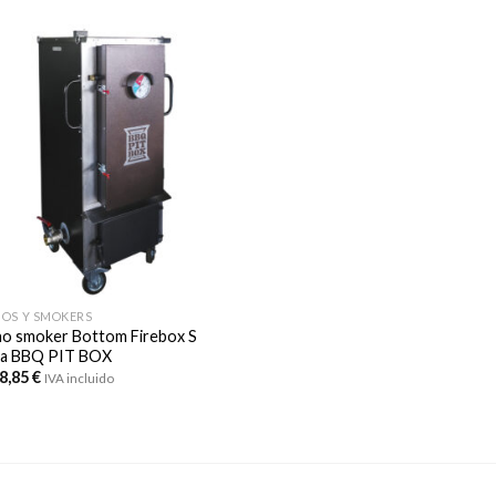
OS Y SMOKERS
o smoker Bottom Firebox S
a BBQ PIT BOX
48,85
€
IVA incluido