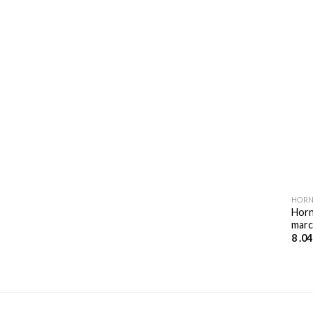
HORN
Horn
marc
8 .0