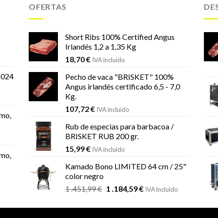
OFERTAS
DE
Short Ribs 100% Certified Angus
Irlandés 1,2 a 1,35 Kg
18,70
€
IVA incluido
2024
Pecho de vaca "BRISKET" 100%
Angus irlandés certificado 6,5 - 7,0
Kg.
107,72
€
IVA incluido
mo,
Rub de especias para barbacoa /
BRISKET RUB 200 gr.
15,99
€
IVA incluido
mo,
Kamado Bono LIMITED 64 cm / 25"
color negro
El
El
1 .451,99
€
1 .184,59
€
IVA incluido
precio
precio
original
actual