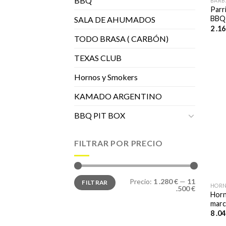
BBQ
BARB
Parr
BBQ
SALA DE AHUMADOS
2 .1
TODO BRASA ( CARBÓN)
TEXAS CLUB
Hornos y Smokers
KAMADO ARGENTINO
BBQ PIT BOX
FILTRAR POR PRECIO
Precio
Precio
Precio:
1 .280 €
—
11
FILTRAR
mínimo
máximo
HORN
.500 €
Horn
marc
8 .0