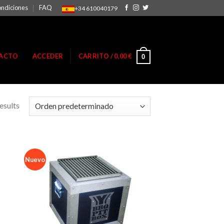
ondiciones
FAQ
+34 610040179
ACTO
ACCEDER
CARRITO /
0,00
€
0
esults
Nuevo