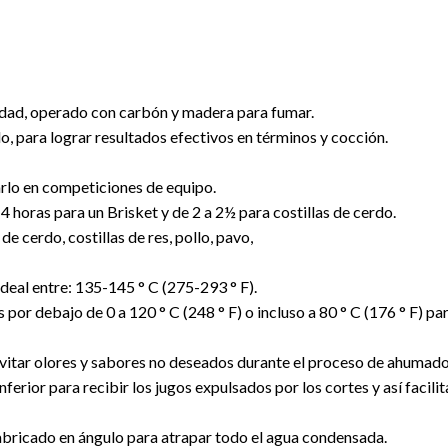
ad, operado con carbón y madera para fumar.
, para lograr resultados efectivos en términos y cocción.
sarlo en competiciones de equipo.
4 horas para un Brisket y de 2 a 2½ para costillas de cerdo.
de cerdo, costillas de res, pollo, pavo,
eal entre: 135-145 ° C (275-293 ° F).
or debajo de 0 a 120 ° C (248 ° F) o incluso a 80 ° C (176 ° F) p
 evitar olores y sabores no deseados durante el proceso de ahumado
erior para recibir los jugos expulsados ​​por los cortes y así facilit
fabricado en ángulo para atrapar todo el agua condensada.