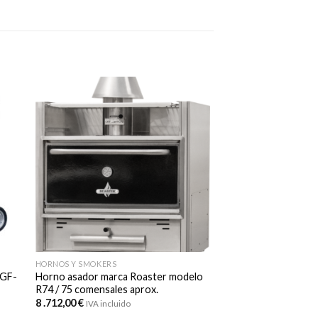
HORNOS Y SMOKERS
 GF-
Horno asador marca Roaster modelo
R74 / 75 comensales aprox.
8 .712,00
€
IVA incluido