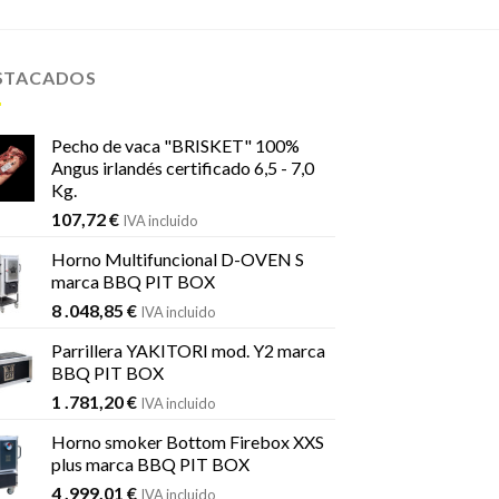
STACADOS
Pecho de vaca "BRISKET" 100%
Angus irlandés certificado 6,5 - 7,0
Kg.
107,72
€
IVA incluido
Horno Multifuncional D-OVEN S
marca BBQ PIT BOX
8 .048,85
€
IVA incluido
Parrillera YAKITORI mod. Y2 marca
BBQ PIT BOX
1 .781,20
€
IVA incluido
Horno smoker Bottom Firebox XXS
plus marca BBQ PIT BOX
4 .999,01
€
IVA incluido