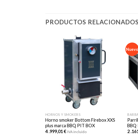
PRODUCTOS RELACIONADO
Nuev
HORNOS Y SMOKERS
BARBA
ebox XXS marca
Horno smoker Bottom Firebox XXS
Parri
plus marca BBQ PIT BOX
BBQ 
4 .999,01
€
2 .16
ido
IVA incluido