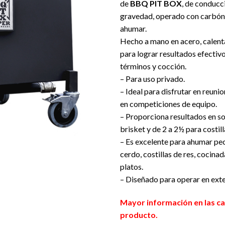
de
BBQ PIT BOX
, de conducc
gravedad, operado con carbón
ahumar.
Hecho a mano en acero, calent
para lograr resultados efectivo
términos y cocción.
– Para uso privado.
– Ideal para disfrutar en reuni
en competiciones de equipo.
– Proporciona resultados en so
brisket y de 2 a 2½ para costil
– Es excelente para ahumar pec
cerdo, costillas de res, cocinad
platos.
– Diseñado para operar en exte
Mayor información en las ca
producto.