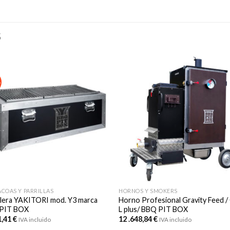
S
o
COAS Y PARRILLAS
HORNOS Y SMOKERS
llera YAKITORI mod. Y3 marca
Horno Profesional Gravity Feed /
PIT BOX
L plus/ BBQ PIT BOX
1,41
€
12 .648,84
€
IVA incluido
IVA incluido