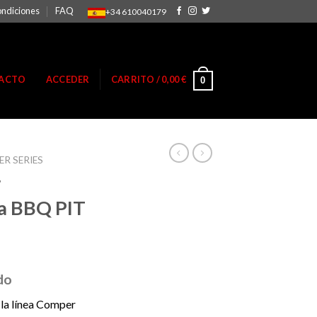
ondiciones
FAQ
+34 610040179
ACTO
ACCEDER
CARRITO /
0,00
€
0
R SERIES
r
a BBQ PIT
do
la línea Comper