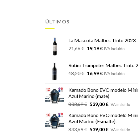
ÚLTIMOS
La Mascota Malbec Tinto 2023
El
El
21,66
€
19,19
€
IVA incluido
precio
precio
original
actual
Rutini Trumpeter Malbec Tinto 
era:
es:
El
El
18,20
€
16,99
€
21,66 €.
19,19 €.
IVA incluido
precio
precio
original
actual
Kamado Bono EVO modelo Míni
era:
es:
Azul Marino (mate)
18,20 €.
16,99 €.
El
El
833,69
€
539,00
€
IVA incluido
precio
precio
Kamado Bono EVO modelo Míni
original
actual
Azul Marino (Esmalte).
era:
es:
El
El
833,69
€
539,00
€
833,69 €.
539,00 €.
IVA incluido
precio
precio