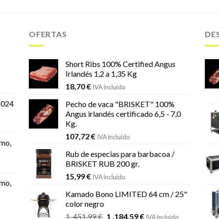
OFERTAS
DE
Short Ribs 100% Certified Angus
Irlandés 1,2 a 1,35 Kg
18,70
€
IVA incluido
2024
Pecho de vaca "BRISKET" 100%
Angus irlandés certificado 6,5 - 7,0
Kg.
107,72
€
IVA incluido
mo,
Rub de especias para barbacoa /
BRISKET RUB 200 gr.
15,99
€
IVA incluido
mo,
Kamado Bono LIMITED 64 cm / 25"
color negro
El
El
1 .451,99
€
1 .184,59
€
IVA incluido