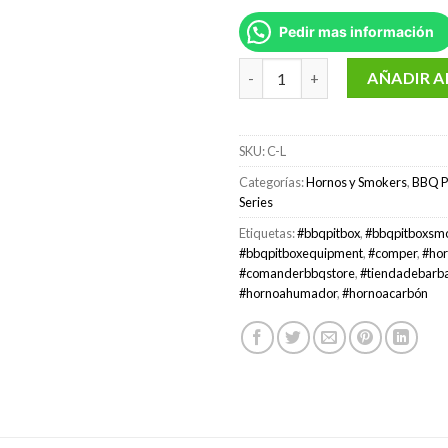
Pedir mas información
Horno ahumador COMPER-L ma
AÑADIR A
SKU:
C-L
Categorías:
Hornos y Smokers
,
BBQ P
Series
Etiquetas:
#bbqpitbox
,
#bbqpitboxsm
#bbqpitboxequipment
,
#comper
,
#ho
#comanderbbqstore
,
#tiendadebarb
#hornoahumador
,
#hornoacarbón