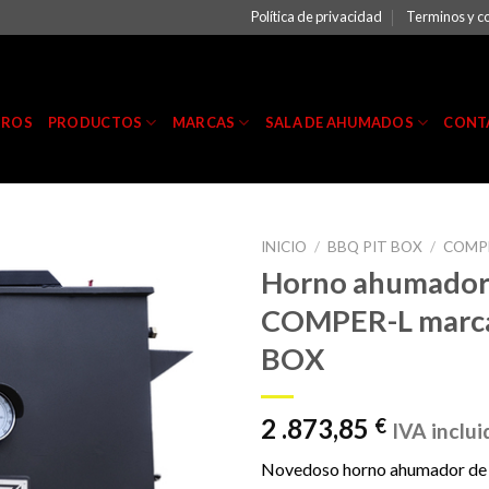
Política de privacidad
Terminos y c
TROS
PRODUCTOS
MARCAS
SALA DE AHUMADOS
CONT
INICIO
/
BBQ PIT BOX
/
COMPE
Horno ahumado
COMPER-L marc
BOX
2 .873,85
€
IVA inclui
Novedoso horno ahumador de 