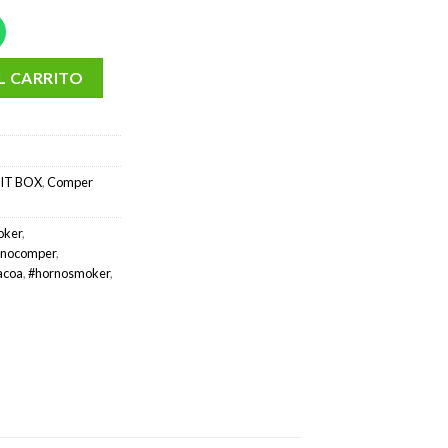
rca BBQ PIT BOX cantidad
L CARRITO
IT BOX
,
Comper
oker
,
rnocomper
,
acoa
,
#hornosmoker
,