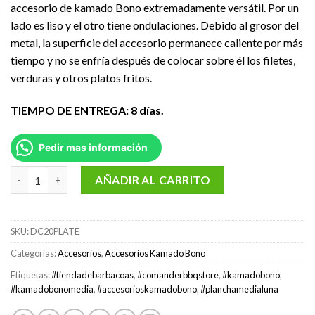
accesorio de kamado Bono extremadamente versátil. Por un
lado es liso y el otro tiene ondulaciones. Debido al grosor del
metal, la superficie del accesorio permanece caliente por más
tiempo y no se enfría después de colocar sobre él los filetes,
verduras y otros platos fritos.
TIEMPO DE ENTREGA: 8 días.
Pedir mas información
Sistema doble zona en media luna de hierro fundido Kamado B
AÑADIR AL CARRITO
SKU:
DC20PLATE
Categorías:
Accesorios
,
Accesorios Kamado Bono
Etiquetas:
#tiendadebarbacoas
,
#comanderbbqstore
,
#kamadobono
,
#kamadobonomedia
,
#accesorioskamadobono
,
#planchamedialuna