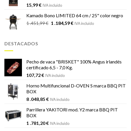
15,99
€
IVA incluido
Kamado Bono LIMITED 64 cm / 25" color negro
El
El
1 .451,99
€
1 .184,59
€
IVA incluido
precio
precio
original
actual
era:
es:
DESTACADOS
1
1
.451,99 €.
.184,59 €.
Pecho de vaca "BRISKET" 100% Angus irlandés
certificado 6,5 - 7,0 Kg.
107,72
€
IVA incluido
Horno Multifuncional D-OVEN S marca BBQ PIT
BOX
8 .048,85
€
IVA incluido
Parrillera YAKITORI mod. Y2 marca BBQ PIT
BOX
1 .781,20
€
IVA incluido