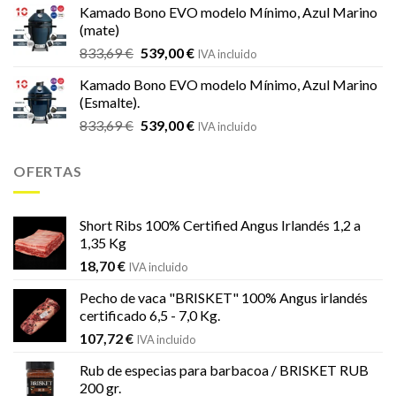
original
actual
Kamado Bono EVO modelo Mínimo, Azul Marino
era:
es:
(mate)
18,20 €.
16,99 €.
El
El
833,69
€
539,00
€
IVA incluido
precio
precio
Kamado Bono EVO modelo Mínimo, Azul Marino
original
actual
(Esmalte).
era:
es:
El
El
833,69
€
539,00
€
833,69 €.
539,00 €.
IVA incluido
precio
precio
original
actual
OFERTAS
era:
es:
833,69 €.
539,00 €.
Short Ribs 100% Certified Angus Irlandés 1,2 a
1,35 Kg
18,70
€
IVA incluido
Pecho de vaca "BRISKET" 100% Angus irlandés
certificado 6,5 - 7,0 Kg.
107,72
€
IVA incluido
Rub de especias para barbacoa / BRISKET RUB
200 gr.