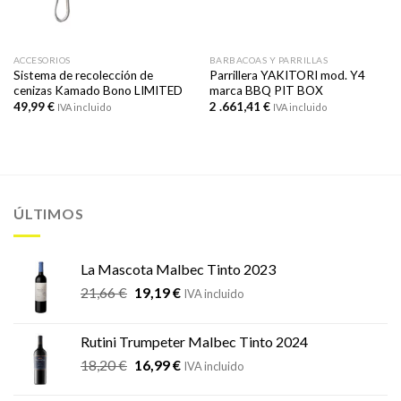
ACCESORIOS
BARBACOAS Y PARRILLAS
Sistema de recolección de
Parrillera YAKITORI mod. Y4
cenizas Kamado Bono LIMITED
marca BBQ PIT BOX
49,99
€
2 .661,41
€
IVA incluido
IVA incluido
ÚLTIMOS
La Mascota Malbec Tinto 2023
El
El
21,66
€
19,19
€
IVA incluido
precio
precio
original
actual
Rutini Trumpeter Malbec Tinto 2024
era:
es:
El
El
18,20
€
16,99
€
21,66 €.
19,19 €.
IVA incluido
precio
precio