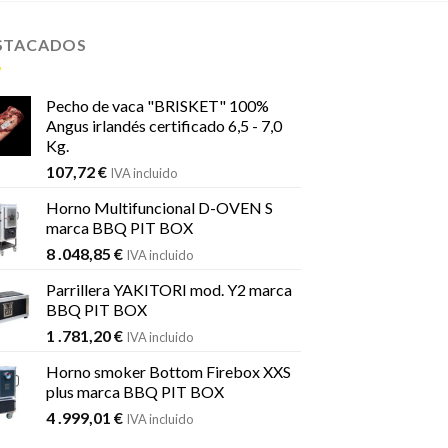
STACADOS
Pecho de vaca "BRISKET" 100%
Angus irlandés certificado 6,5 - 7,0
Kg.
107,72
€
IVA incluido
Horno Multifuncional D-OVEN S
marca BBQ PIT BOX
8 .048,85
€
IVA incluido
Parrillera YAKITORI mod. Y2 marca
BBQ PIT BOX
1 .781,20
€
IVA incluido
Horno smoker Bottom Firebox XXS
plus marca BBQ PIT BOX
4 .999,01
€
IVA incluido