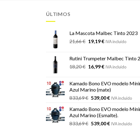
ÚLTIMOS
La Mascota Malbec Tinto 2023
El
El
21,66
€
19,19
€
IVA incluido
precio
precio
original
actual
Rutini Trumpeter Malbec Tinto 
era:
es:
El
El
18,20
€
16,99
€
21,66 €.
19,19 €.
IVA incluido
precio
precio
original
actual
Kamado Bono EVO modelo Míni
era:
es:
Azul Marino (mate)
18,20 €.
16,99 €.
El
El
833,69
€
539,00
€
IVA incluido
precio
precio
Kamado Bono EVO modelo Míni
original
actual
Azul Marino (Esmalte).
era:
es:
El
El
833,69
€
539,00
€
833,69 €.
539,00 €.
IVA incluido
precio
precio
original
actual