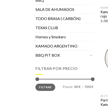
BBQ
KAM
SALA DE AHUMADOS
Kama
rojo
TODO BRASA ( CARBÓN)
1 .0
TEXAS CLUB
Hornos y Smokers
KAMADO ARGENTINO
BBQ PIT BOX
FILTRAR POR PRECIO
Precio
Precio
Precio:
40 €
—
920 €
FILTRAR
mínimo
máximo
ACCE
Parri
Kam