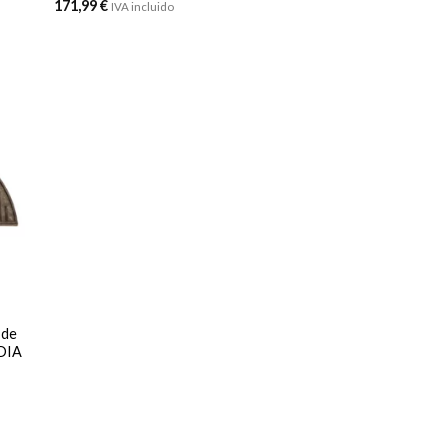
171,99
€
IVA incluido
 de
EDIA