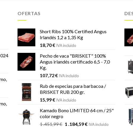
OFERTAS
DE
Short Ribs 100% Certified Angus
Irlandés 1,2 a 1,35 Kg
18,70
€
IVA incluido
2024
Pecho de vaca "BRISKET" 100%
Angus irlandés certificado 6,5 - 7,0
Kg.
107,72
€
IVA incluido
mo,
Rub de especias para barbacoa /
BRISKET RUB 200 gr.
15,99
€
IVA incluido
mo,
Kamado Bono LIMITED 64 cm / 25"
color negro
El
El
1 .451,99
€
1 .184,59
€
IVA incluido
precio
precio