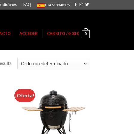
ondiciones
FAQ
+34 610040179
ACTO
ACCEDER
CARRITO /
0,00
€
0
esults
¡Oferta!