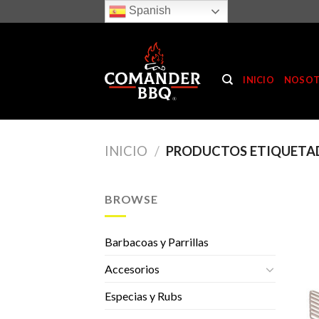
Skip
Spanish
to
content
INICIO
NOSO
INICIO
/
PRODUCTOS ETIQUETA
BROWSE
Barbacoas y Parrillas
Accesorios
Especias y Rubs