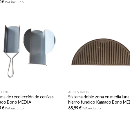
0
€
IVA incluido
SORIOS
ACCESORIOS
ema de recolección de cenizas
Sistema doble zona en media luna
ado Bono MEDIA
hierro fundido Kamado Bono M
9
€
65,99
€
IVA incluido
IVA incluido