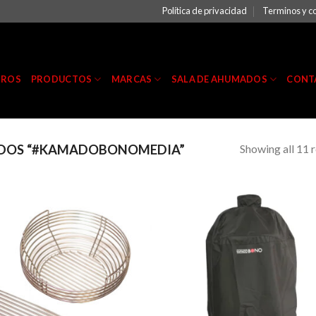
Política de privacidad
Terminos y c
TROS
PRODUCTOS
MARCAS
SALA DE AHUMADOS
CONT
Showing all 11 r
DOS “#KAMADOBONOMEDIA”