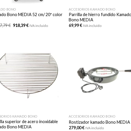
ADO BONO
ACCESORIOS KAMADO BONO
do Bono MEDIA 52 cm/ 20″ color
Parrilla de hierro fundido Kamad
Bono MEDIA
El
El
87,79
€
918,39
€
69,99
€
IVA incluido
IVA incluido
precio
precio
original
actual
era:
es:
1
918,39 €.
.087,79 €.
SORIOS KAMADO BONO
ACCESORIOS KAMADO BONO
lla superior de acero inoxidable
Rostizador kamado Bono MEDIA
ado Bono MEDIA
279,00
€
IVA incluido