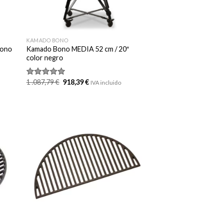
KAMADO BONO
Bono
Kamado Bono MEDIA 52 cm / 20″
color negro
El
El
1 .087,79
€
918,39
€
Valorado
IVA incluido
precio
precio
con
5.00
original
actual
de 5
era:
es:
1
918,39 €.
.087,79 €.