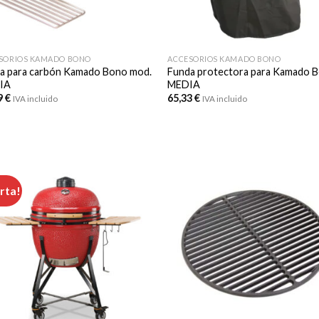
SORIOS KAMADO BONO
ACCESORIOS KAMADO BONO
a para carbón Kamado Bono mod.
Funda protectora para Kamado 
IA
MEDIA
9
€
65,33
€
IVA incluido
IVA incluido
rta!