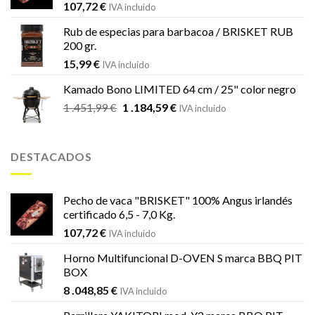
107,72
€
IVA incluido
Rub de especias para barbacoa / BRISKET RUB
200 gr.
15,99
€
IVA incluido
Kamado Bono LIMITED 64 cm / 25" color negro
El
El
1 .451,99
€
1 .184,59
€
IVA incluido
precio
precio
original
actual
era:
es:
DESTACADOS
1
1
.451,99 €.
.184,59 €.
Pecho de vaca "BRISKET" 100% Angus irlandés
certificado 6,5 - 7,0 Kg.
107,72
€
IVA incluido
Horno Multifuncional D-OVEN S marca BBQ PIT
BOX
8 .048,85
€
IVA incluido