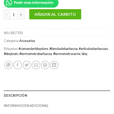
Pedir mas información
Termómetro de carne con pilas marca BeefEater cantidad
AÑADIR AL CARRITO
SKU:
BE(TER)
Categoría:
Accesorios
Etiquetas:
#comanderbbqstore
,
#tiendadebarbacoa
,
#articulosbarbacoas
,
#bbqtools
,
#termometrobarbacoa
,
#termometrocarne
,
bbq
DESCRIPCIÓN
INFORMACIÓN ADICIONAL