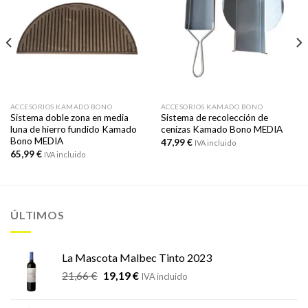
ACCESORIOS KAMADO BONO
ACCESORIOS KAMADO BONO
Sistema doble zona en media
Sistema de recolección de
luna de hierro fundido Kamado
cenizas Kamado Bono MEDIA
Bono MEDIA
47,99
€
IVA incluido
65,99
€
IVA incluido
ÚLTIMOS
La Mascota Malbec Tinto 2023
El
El
21,66
€
19,19
€
IVA incluido
precio
precio
original
actual