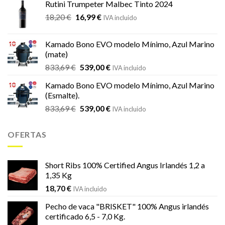
Rutini Trumpeter Malbec Tinto 2024
era:
es:
El
El
18,20
€
16,99
€
21,66 €.
19,19 €.
IVA incluido
precio
precio
original
actual
Kamado Bono EVO modelo Mínimo, Azul Marino
era:
es:
(mate)
18,20 €.
16,99 €.
El
El
833,69
€
539,00
€
IVA incluido
precio
precio
Kamado Bono EVO modelo Mínimo, Azul Marino
original
actual
(Esmalte).
era:
es:
El
El
833,69
€
539,00
€
833,69 €.
539,00 €.
IVA incluido
precio
precio
original
actual
OFERTAS
era:
es:
833,69 €.
539,00 €.
Short Ribs 100% Certified Angus Irlandés 1,2 a
1,35 Kg
18,70
€
IVA incluido
Pecho de vaca "BRISKET" 100% Angus irlandés
certificado 6,5 - 7,0 Kg.