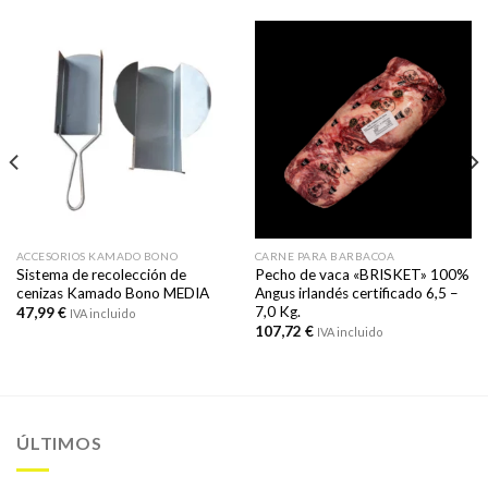
ACCESORIOS KAMADO BONO
CARNE PARA BARBACOA
Sistema de recolección de
Pecho de vaca «BRISKET» 100%
cenizas Kamado Bono MEDIA
Angus irlandés certificado 6,5 –
7,0 Kg.
47,99
€
IVA incluido
107,72
€
IVA incluido
ÚLTIMOS