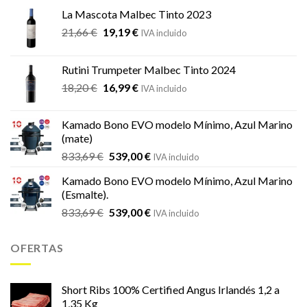
La Mascota Malbec Tinto 2023
El
El
21,66
€
19,19
€
IVA incluido
precio
precio
original
actual
Rutini Trumpeter Malbec Tinto 2024
era:
es:
El
El
18,20
€
16,99
€
21,66 €.
19,19 €.
IVA incluido
precio
precio
original
actual
Kamado Bono EVO modelo Mínimo, Azul Marino
era:
es:
(mate)
18,20 €.
16,99 €.
El
El
833,69
€
539,00
€
IVA incluido
precio
precio
Kamado Bono EVO modelo Mínimo, Azul Marino
original
actual
(Esmalte).
era:
es:
El
El
833,69
€
539,00
€
833,69 €.
539,00 €.
IVA incluido
precio
precio
original
actual
OFERTAS
era:
es:
833,69 €.
539,00 €.
Short Ribs 100% Certified Angus Irlandés 1,2 a
1,35 Kg