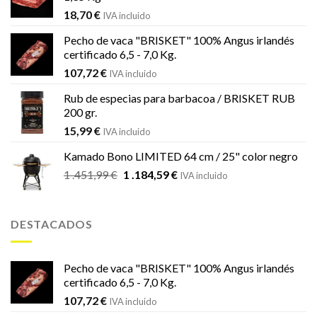
18,70
€
IVA incluido
Pecho de vaca "BRISKET" 100% Angus irlandés
certificado 6,5 - 7,0 Kg.
107,72
€
IVA incluido
Rub de especias para barbacoa / BRISKET RUB
200 gr.
15,99
€
IVA incluido
Kamado Bono LIMITED 64 cm / 25" color negro
El
El
1 .451,99
€
1 .184,59
€
IVA incluido
precio
precio
original
actual
era:
es:
DESTACADOS
1
1
.451,99 €.
.184,59 €.
Pecho de vaca "BRISKET" 100% Angus irlandés
certificado 6,5 - 7,0 Kg.
107,72
€
IVA incluido