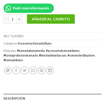
Pedir mas información
Funda protectora para Kamado Bono MEDIA cantidad
AÑADIR AL CARRITO
SKU:
TQAYBB1
Categoría:
Accesorios Kamado Bono
Etiquetas:
#kamadobonomedia
,
#accesorioskamadobono
,
#fundaprotectorakamado
,
#tiendadebarbacoas
,
#comanderbbqstore
,
#kamadobono
DESCRIPCIÓN