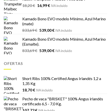
era:
es:
El
El
18,20
€
16,99
€
21,66 €.
19,19 €.
IVA incluido
precio
precio
original
actual
Kamado Bono EVO modelo Mínimo, Azul Marino
era:
es:
(mate)
18,20 €.
16,99 €.
El
El
833,69
€
539,00
€
IVA incluido
precio
precio
Kamado Bono EVO modelo Mínimo, Azul Marino
original
actual
(Esmalte).
era:
es:
El
El
833,69
€
539,00
€
833,69 €.
539,00 €.
IVA incluido
precio
precio
original
actual
OFERTAS
era:
es:
833,69 €.
539,00 €.
Short Ribs 100% Certified Angus Irlandés 1,2 a
1,35 Kg
18,70
€
IVA incluido
Pecho de vaca "BRISKET" 100% Angus irlandés
certificado 6,5 - 7,0 Kg.
107,72
€
IVA incluido