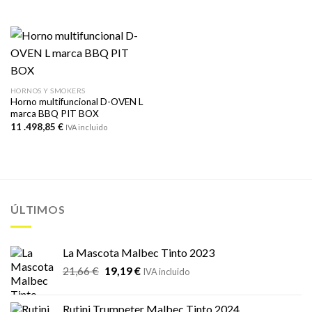
HORNOS Y SMOKERS
Horno multifuncional D-OVEN L
marca BBQ PIT BOX
11 .498,85
€
IVA incluido
ÚLTIMOS
La Mascota Malbec Tinto 2023
El
El
21,66
€
19,19
€
IVA incluido
precio
precio
original
actual
Rutini Trumpeter Malbec Tinto 2024