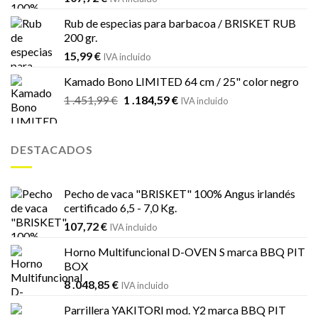
Rub de especias para barbacoa / BRISKET RUB
200 gr.
15,99
€
IVA incluido
Kamado Bono LIMITED 64 cm / 25" color negro
El
El
1 .451,99
€
1 .184,59
€
IVA incluido
precio
precio
original
actual
era:
es:
DESTACADOS
1
1
.451,99 €.
.184,59 €.
Pecho de vaca "BRISKET" 100% Angus irlandés
certificado 6,5 - 7,0 Kg.
107,72
€
IVA incluido
Horno Multifuncional D-OVEN S marca BBQ PIT
BOX
8 .048,85
€
IVA incluido
Parrillera YAKITORI mod. Y2 marca BBQ PIT