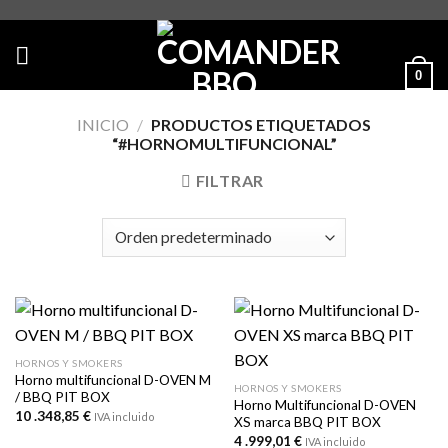
Skip
to
content
0
INICIO
/
PRODUCTOS ETIQUETADOS
“#HORNOMULTIFUNCIONAL”
FILTRAR
HORNOS Y SMOKERS
Horno multifuncional D-OVEN M
HORNOS Y SMOKERS
/ BBQ PIT BOX
Horno Multifuncional D-OVEN
10 .348,85
€
IVA incluido
XS marca BBQ PIT BOX
4 .999,01
€
IVA incluido