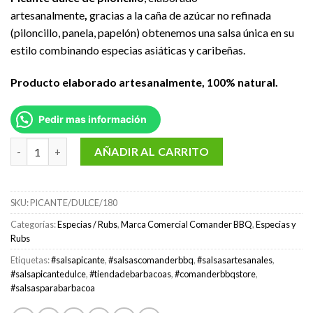
artesanalmente
,
gracias a la caña de azúcar no refinada
(piloncillo, panela, papelón) obtenemos una salsa única en su
estilo combinando especias asiáticas y caribeñas.
Producto elaborado artesanalmente, 100% natural.
Pedir mas información
Salsa Picante Dulce 180 gr marca Comander BBQ cantidad
AÑADIR AL CARRITO
SKU:
PICANTE/DULCE/180
Categorías:
Especias / Rubs
,
Marca Comercial Comander BBQ
,
Especias y
Rubs
Etiquetas:
#salsapicante
,
#salsascomanderbbq
,
#salsasartesanales
,
#salsapicantedulce
,
#tiendadebarbacoas
,
#comanderbbqstore
,
#salsasparabarbacoa