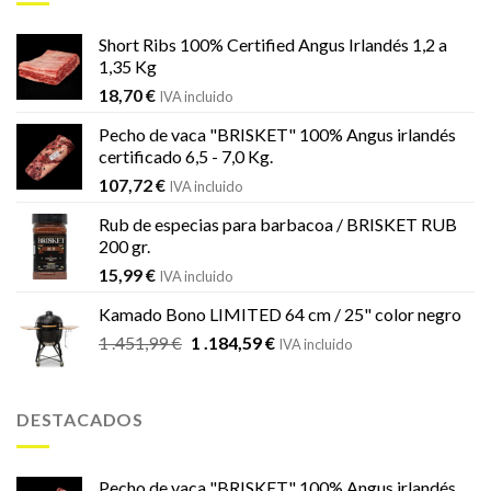
833,69 €.
539,00 €.
Short Ribs 100% Certified Angus Irlandés 1,2 a
1,35 Kg
18,70
€
IVA incluido
Pecho de vaca "BRISKET" 100% Angus irlandés
certificado 6,5 - 7,0 Kg.
107,72
€
IVA incluido
Rub de especias para barbacoa / BRISKET RUB
200 gr.
15,99
€
IVA incluido
Kamado Bono LIMITED 64 cm / 25" color negro
El
El
1 .451,99
€
1 .184,59
€
IVA incluido
precio
precio
original
actual
era:
es:
DESTACADOS
1
1
.451,99 €.
.184,59 €.
Pecho de vaca "BRISKET" 100% Angus irlandés