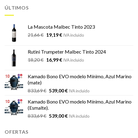
ÚLTIMOS
La Mascota Malbec Tinto 2023
El
El
21,66
€
19,19
€
IVA incluido
precio
precio
original
actual
Rutini Trumpeter Malbec Tinto 2024
era:
es:
El
El
18,20
€
16,99
€
21,66 €.
19,19 €.
IVA incluido
precio
precio
original
actual
Kamado Bono EVO modelo Mínimo, Azul Marino
era:
es:
(mate)
18,20 €.
16,99 €.
El
El
833,69
€
539,00
€
IVA incluido
precio
precio
Kamado Bono EVO modelo Mínimo, Azul Marino
original
actual
(Esmalte).
era:
es:
El
El
833,69
€
539,00
€
833,69 €.
539,00 €.
IVA incluido
precio
precio
original
actual
OFERTAS
era:
es: