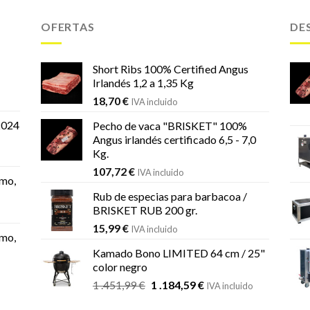
OFERTAS
DE
Short Ribs 100% Certified Angus
Irlandés 1,2 a 1,35 Kg
18,70
€
IVA incluido
2024
Pecho de vaca "BRISKET" 100%
Angus irlandés certificado 6,5 - 7,0
Kg.
107,72
€
IVA incluido
mo,
Rub de especias para barbacoa /
BRISKET RUB 200 gr.
15,99
€
IVA incluido
mo,
Kamado Bono LIMITED 64 cm / 25"
color negro
El
El
1 .451,99
€
1 .184,59
€
IVA incluido
precio
precio