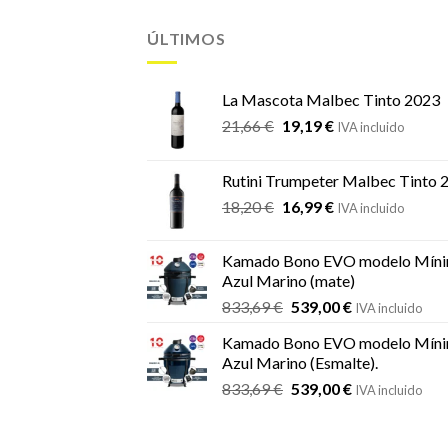
ÚLTIMOS
La Mascota Malbec Tinto 2023
El
El
21,66
€
19,19
€
IVA incluido
precio
precio
original
actual
Rutini Trumpeter Malbec Tinto 
era:
es:
El
El
18,20
€
16,99
€
21,66 €.
19,19 €.
IVA incluido
precio
precio
original
actual
Kamado Bono EVO modelo Míni
era:
es:
Azul Marino (mate)
18,20 €.
16,99 €.
El
El
833,69
€
539,00
€
IVA incluido
precio
precio
Kamado Bono EVO modelo Míni
original
actual
Azul Marino (Esmalte).
era:
es:
El
El
833,69
€
539,00
€
833,69 €.
539,00 €.
IVA incluido
precio
precio
original
actual