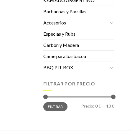
KAMADO ARGENTINO
Barbacoas y Parrillas
Accesorios
Especias y Rubs
Carbón y Madera
Carne para barbacoa
BBQ PIT BOX
FILTRAR POR PRECIO
Precio
Precio
Precio:
0 €
—
10 €
FILTRAR
mínimo
máximo