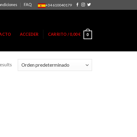
ondiciones
FAQ
+34 610040179
ACTO
ACCEDER
CARRITO /
0,00
€
0
esults