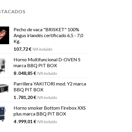
STACADOS
Pecho de vaca "BRISKET" 100%
Angus irlandés certificado 6,5 - 7,0
Kg.
107,72
€
IVA incluido
Horno Multifuncional D-OVEN S
marca BBQ PIT BOX
8 .048,85
€
IVA incluido
Parrillera YAKITORI mod. Y2 marca
BBQ PIT BOX
1 .781,20
€
IVA incluido
Horno smoker Bottom Firebox XXS
plus marca BBQ PIT BOX
4 .999,01
€
IVA incluido