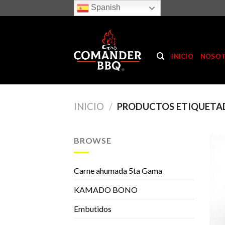
Skip
Spanish
to
content
INICIO
NOSO
INICIO
/
PRODUCTOS ETIQUETAD
BROWSE
Carne ahumada 5ta Gama
KAMADO BONO
Embutidos