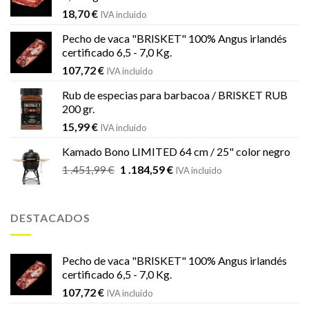
18,70
€
IVA incluido
Pecho de vaca "BRISKET" 100% Angus irlandés
certificado 6,5 - 7,0 Kg.
107,72
€
IVA incluido
Rub de especias para barbacoa / BRISKET RUB
200 gr.
15,99
€
IVA incluido
Kamado Bono LIMITED 64 cm / 25" color negro
El
El
1 .451,99
€
1 .184,59
€
IVA incluido
precio
precio
original
actual
era:
es:
DESTACADOS
1
1
.451,99 €.
.184,59 €.
Pecho de vaca "BRISKET" 100% Angus irlandés
certificado 6,5 - 7,0 Kg.
107,72
€
IVA incluido