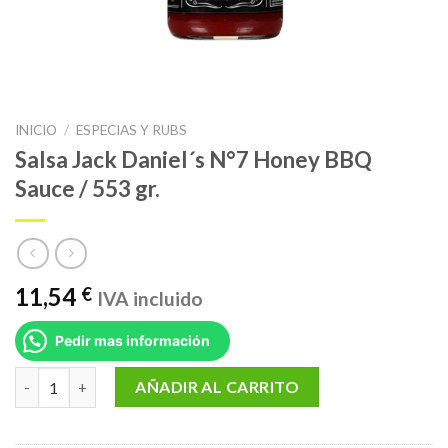
INICIO
/
ESPECIAS Y RUBS
Salsa Jack Daniel´s N°7 Honey BBQ
Sauce / 553 gr.
11,54
€
IVA incluido
Pedir mas información
Salsa Jack Daniel´s N°7 Honey BBQ Sauce / 553 gr. cantidad
AÑADIR AL CARRITO