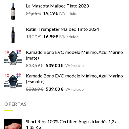
La Mascota Malbec Tinto 2023
El
El
21,66
€
19,19
€
IVA incluido
precio
precio
original
actual
Rutini Trumpeter Malbec Tinto 2024
era:
es:
El
El
18,20
€
16,99
€
21,66 €.
19,19 €.
IVA incluido
precio
precio
original
actual
Kamado Bono EVO modelo Mínimo, Azul Marino
era:
es:
(mate)
18,20 €.
16,99 €.
El
El
833,69
€
539,00
€
IVA incluido
precio
precio
Kamado Bono EVO modelo Mínimo, Azul Marino
original
actual
(Esmalte).
era:
es:
El
El
833,69
€
539,00
€
833,69 €.
539,00 €.
IVA incluido
precio
precio
original
actual
OFERTAS
era:
es:
833,69 €.
539,00 €.
Short Ribs 100% Certified Angus Irlandés 1,2 a
1,35 Kg