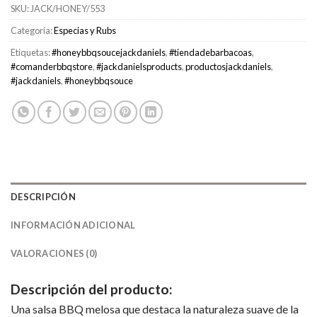
SKU:
JACK/HONEY/553
Categoría:
Especias y Rubs
Etiquetas:
#honeybbqsoucejackdaniels
,
#tiendadebarbacoas
,
#comanderbbqstore
,
#jackdanielsproducts
,
productosjackdaniels
,
#jackdaniels
,
#honeybbqsouce
DESCRIPCIÓN
INFORMACIÓN ADICIONAL
VALORACIONES (0)
Descripción del producto:
Una salsa BBQ melosa que destaca la naturaleza suave de la