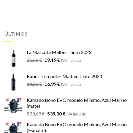
ÚLTIMOS
La Mascota Malbec Tinto 2023
El
El
21,66
€
19,19
€
IVA incluido
precio
precio
original
actual
Rutini Trumpeter Malbec Tinto 2024
era:
es:
El
El
18,20
€
16,99
€
21,66 €.
19,19 €.
IVA incluido
precio
precio
original
actual
Kamado Bono EVO modelo Mínimo, Azul Marino
era:
es:
(mate)
18,20 €.
16,99 €.
El
El
833,69
€
539,00
€
IVA incluido
precio
precio
Kamado Bono EVO modelo Mínimo, Azul Marino
original
actual
(Esmalte).
era:
es: