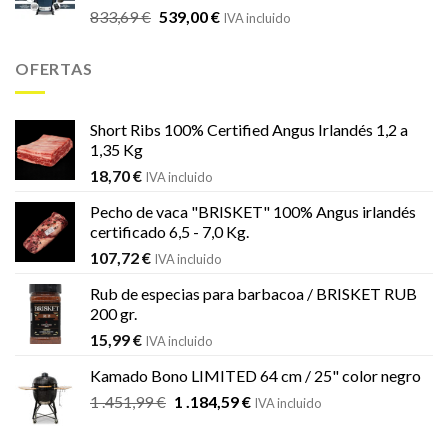
El
El
833,69
€
539,00
€
833,69 €.
539,00 €.
IVA incluido
precio
precio
original
actual
OFERTAS
era:
es:
833,69 €.
539,00 €.
Short Ribs 100% Certified Angus Irlandés 1,2 a
1,35 Kg
18,70
€
IVA incluido
Pecho de vaca "BRISKET" 100% Angus irlandés
certificado 6,5 - 7,0 Kg.
107,72
€
IVA incluido
Rub de especias para barbacoa / BRISKET RUB
200 gr.
15,99
€
IVA incluido
Kamado Bono LIMITED 64 cm / 25" color negro
El
El
1 .451,99
€
1 .184,59
€
IVA incluido
precio
precio
original
actual