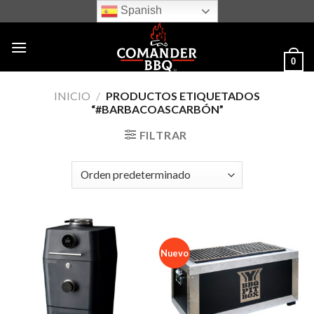
Skip
Spanish
to
content
0
INICIO
/
PRODUCTOS ETIQUETADOS
“#BARBACOASCARBÓN”
FILTRAR
Nuevo