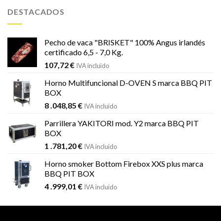
era:
es:
DESTACADOS
1
1
.451,99 €.
.184,59 €.
Pecho de vaca "BRISKET" 100% Angus irlandés
certificado 6,5 - 7,0 Kg.
107,72
€
IVA incluido
Horno Multifuncional D-OVEN S marca BBQ PIT
BOX
8 .048,85
€
IVA incluido
Parrillera YAKITORI mod. Y2 marca BBQ PIT
BOX
1 .781,20
€
IVA incluido
Horno smoker Bottom Firebox XXS plus marca
BBQ PIT BOX
4 .999,01
€
IVA incluido