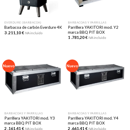
EVERDURE (BARBACOA)
BARBACOAS Y PARRILLAS
Parrillera YAKITORI mod. Y2
Barbacoa de carbón Everdure 4K
marca BBQ PIT BOX
3 .211,10
€
IVA incluido
1 .781,20
€
IVA incluido
Nuevo
Nuevo
BARBACOAS Y PARRILLAS
BARBACOAS Y PARRILLAS
Parrillera YAKITORI mod. Y3
Parrillera YAKITORI mod. Y4
marca BBQ PIT BOX
marca BBQ PIT BOX
2 .161,41
€
2 .661,41
€
IVA incluido
IVA incluido