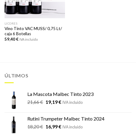
LICORES
Vino Tinto VAC MUSS/ 0,75 Lt/
caja 6 Botellas
59,40
€
IVA incluido
ÚLTIMOS
La Mascota Malbec Tinto 2023
El
El
21,66
€
19,19
€
IVA incluido
precio
precio
original
actual
Rutini Trumpeter Malbec Tinto 2024
era:
es:
El
El
18,20
€
16,99
€
21,66 €.
19,19 €.
IVA incluido
precio
precio