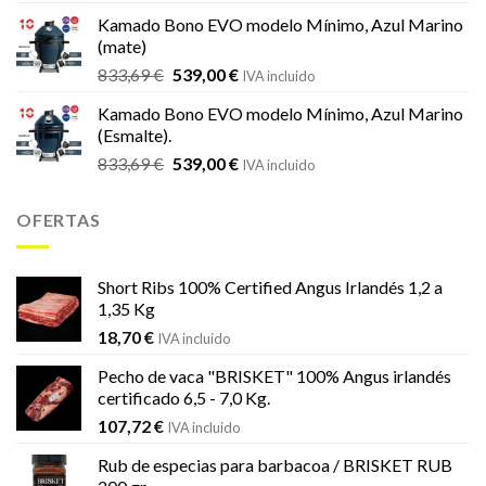
original
actual
Kamado Bono EVO modelo Mínimo, Azul Marino
era:
es:
(mate)
18,20 €.
16,99 €.
El
El
833,69
€
539,00
€
IVA incluido
precio
precio
Kamado Bono EVO modelo Mínimo, Azul Marino
original
actual
(Esmalte).
era:
es:
El
El
833,69
€
539,00
€
833,69 €.
539,00 €.
IVA incluido
precio
precio
original
actual
OFERTAS
era:
es:
833,69 €.
539,00 €.
Short Ribs 100% Certified Angus Irlandés 1,2 a
1,35 Kg
18,70
€
IVA incluido
Pecho de vaca "BRISKET" 100% Angus irlandés
certificado 6,5 - 7,0 Kg.
107,72
€
IVA incluido
Rub de especias para barbacoa / BRISKET RUB