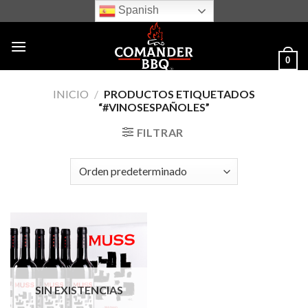
Skip
Spanish
to
content
0
INICIO
/
PRODUCTOS ETIQUETADOS
“#VINOSESPAÑOLES”
FILTRAR
SIN EXISTENCIAS