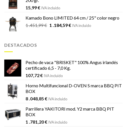
200 gr.
15,99
€
IVA incluido
Kamado Bono LIMITED 64 cm / 25" color negro
El
El
1 .451,99
€
1 .184,59
€
IVA incluido
precio
precio
original
actual
era:
es:
DESTACADOS
1
1
.451,99 €.
.184,59 €.
Pecho de vaca "BRISKET" 100% Angus irlandés
certificado 6,5 - 7,0 Kg.
107,72
€
IVA incluido
Horno Multifuncional D-OVEN S marca BBQ PIT
BOX
8 .048,85
€
IVA incluido
Parrillera YAKITORI mod. Y2 marca BBQ PIT
BOX
1 .781,20
€
IVA incluido