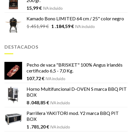
200 gr.
15,99
€
IVA incluido
Kamado Bono LIMITED 64 cm / 25" color negro
El
El
1 .451,99
€
1 .184,59
€
IVA incluido
precio
precio
original
actual
era:
es:
DESTACADOS
1
1
.451,99 €.
.184,59 €.
Pecho de vaca "BRISKET" 100% Angus irlandés
certificado 6,5 - 7,0 Kg.
107,72
€
IVA incluido
Horno Multifuncional D-OVEN S marca BBQ PIT
BOX
8 .048,85
€
IVA incluido
Parrillera YAKITORI mod. Y2 marca BBQ PIT
BOX
1 .781,20
€
IVA incluido