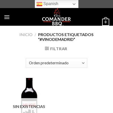
Skip
Spanish
to
content
0
INICIO
/
PRODUCTOS ETIQUETADOS
“#VINODEMADRID”
FILTRAR
SIN EXISTENCIAS