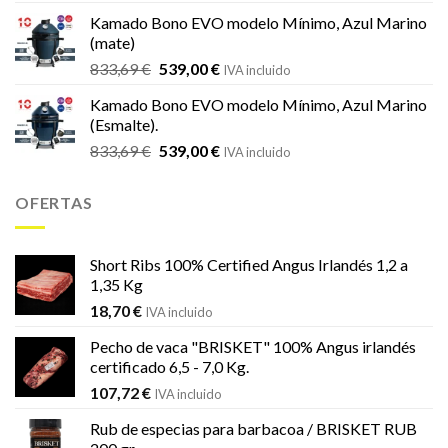
original
actual
Kamado Bono EVO modelo Mínimo, Azul Marino
era:
es:
(mate)
18,20 €.
16,99 €.
El
El
833,69
€
539,00
€
IVA incluido
precio
precio
Kamado Bono EVO modelo Mínimo, Azul Marino
original
actual
(Esmalte).
era:
es:
El
El
833,69
€
539,00
€
833,69 €.
539,00 €.
IVA incluido
precio
precio
original
actual
OFERTAS
era:
es:
833,69 €.
539,00 €.
Short Ribs 100% Certified Angus Irlandés 1,2 a
1,35 Kg
18,70
€
IVA incluido
Pecho de vaca "BRISKET" 100% Angus irlandés
certificado 6,5 - 7,0 Kg.
107,72
€
IVA incluido
Rub de especias para barbacoa / BRISKET RUB