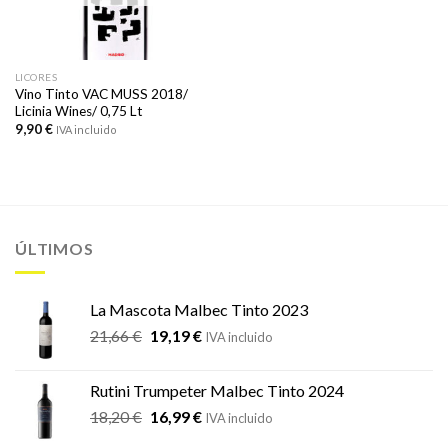
LICORES
Vino Tinto VAC MUSS 2018/
Licinia Wines/ 0,75 Lt
9,90
€
IVA incluido
ÚLTIMOS
La Mascota Malbec Tinto 2023
El
El
21,66
€
19,19
€
IVA incluido
precio
precio
original
actual
Rutini Trumpeter Malbec Tinto 2024
era:
es:
El
El
18,20
€
16,99
€
21,66 €.
19,19 €.
IVA incluido
precio
precio