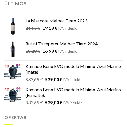
ÚLTIMOS
La Mascota Malbec Tinto 2023
El
El
21,66
€
19,19
€
IVA incluido
precio
precio
original
actual
Rutini Trumpeter Malbec Tinto 2024
era:
es:
El
El
18,20
€
16,99
€
21,66 €.
19,19 €.
IVA incluido
precio
precio
original
actual
Kamado Bono EVO modelo Mínimo, Azul Marino
era:
es:
(mate)
18,20 €.
16,99 €.
El
El
833,69
€
539,00
€
IVA incluido
precio
precio
Kamado Bono EVO modelo Mínimo, Azul Marino
original
actual
(Esmalte).
era:
es:
El
El
833,69
€
539,00
€
833,69 €.
539,00 €.
IVA incluido
precio
precio
original
actual
OFERTAS
era:
es:
833,69 €.
539,00 €.