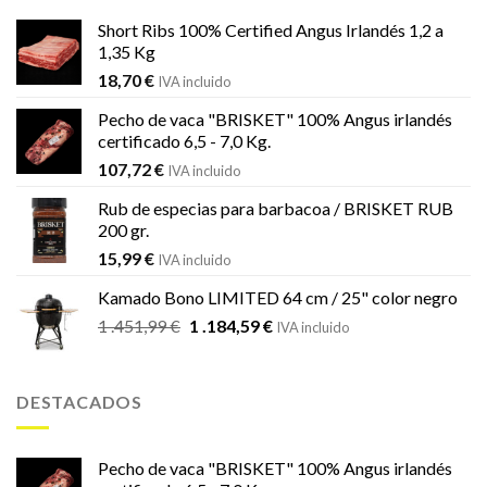
Short Ribs 100% Certified Angus Irlandés 1,2 a
1,35 Kg
18,70
€
IVA incluido
Pecho de vaca "BRISKET" 100% Angus irlandés
certificado 6,5 - 7,0 Kg.
107,72
€
IVA incluido
Rub de especias para barbacoa / BRISKET RUB
200 gr.
15,99
€
IVA incluido
Kamado Bono LIMITED 64 cm / 25" color negro
El
El
1 .451,99
€
1 .184,59
€
IVA incluido
precio
precio
original
actual
era:
es:
DESTACADOS
1
1
.451,99 €.
.184,59 €.
Pecho de vaca "BRISKET" 100% Angus irlandés