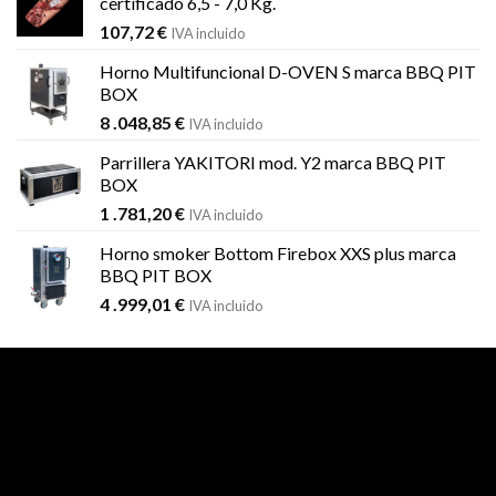
certificado 6,5 - 7,0 Kg.
107,72
€
IVA incluido
Horno Multifuncional D-OVEN S marca BBQ PIT
BOX
8 .048,85
€
IVA incluido
Parrillera YAKITORI mod. Y2 marca BBQ PIT
BOX
1 .781,20
€
IVA incluido
Horno smoker Bottom Firebox XXS plus marca
BBQ PIT BOX
4 .999,01
€
IVA incluido