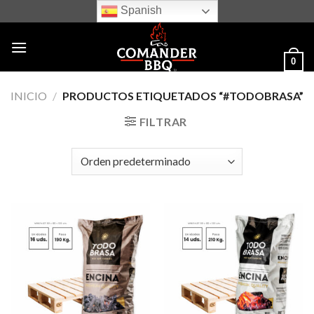
Skip
Spanish
to
content
0
INICIO
/
PRODUCTOS ETIQUETADOS “#TODOBRASA”
FILTRAR