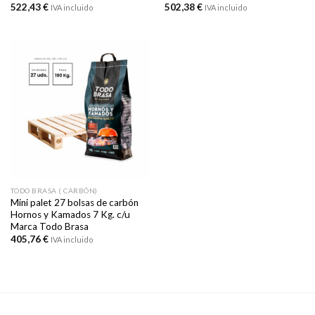
522,43
€
502,38
€
IVA incluido
IVA incluido
TODO BRASA ( CARBÓN)
Mini palet 27 bolsas de carbón
Hornos y Kamados 7 Kg. c/u
Marca Todo Brasa
405,76
€
IVA incluido