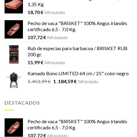
1,35 Kg
18,70
€
IVA incluido
Pecho de vaca "BRISKET" 100% Angus irlandés
certificado 6,5 - 7,0 Kg.
107,72
€
IVA incluido
Rub de especias para barbacoa / BRISKET RUB
200 gr.
15,99
€
IVA incluido
Kamado Bono LIMITED 64 cm / 25" color negro
El
El
1 .451,99
€
1 .184,59
€
IVA incluido
precio
precio
original
actual
era:
es:
DESTACADOS
1
1
.451,99 €.
.184,59 €.
Pecho de vaca "BRISKET" 100% Angus irlandés
certificado 6,5 - 7,0 Kg.
107,72
€
IVA incluido