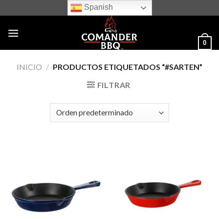
Skip
Spanish
to
content
0
INICIO
/
PRODUCTOS ETIQUETADOS “#SARTEN”
FILTRAR