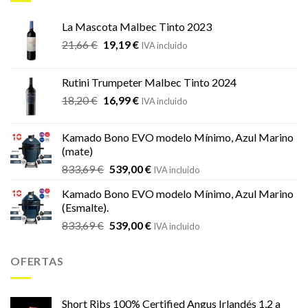
La Mascota Malbec Tinto 2023
El
El
21,66
€
19,19
€
IVA incluido
precio
precio
original
actual
Rutini Trumpeter Malbec Tinto 2024
era:
es:
El
El
18,20
€
16,99
€
21,66 €.
19,19 €.
IVA incluido
precio
precio
original
actual
Kamado Bono EVO modelo Mínimo, Azul Marino
era:
es:
(mate)
18,20 €.
16,99 €.
El
El
833,69
€
539,00
€
IVA incluido
precio
precio
Kamado Bono EVO modelo Mínimo, Azul Marino
original
actual
(Esmalte).
era:
es:
El
El
833,69
€
539,00
€
833,69 €.
539,00 €.
IVA incluido
precio
precio
original
actual
OFERTAS
era:
es:
833,69 €.
539,00 €.
Short Ribs 100% Certified Angus Irlandés 1,2 a