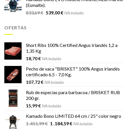
original
actual
(Esmalte).
era:
es:
El
El
833,69
€
539,00
€
833,69 €.
539,00 €.
IVA incluido
precio
precio
original
actual
OFERTAS
era:
es:
833,69 €.
539,00 €.
Short Ribs 100% Certified Angus Irlandés 1,2 a
1,35 Kg
18,70
€
IVA incluido
Pecho de vaca "BRISKET" 100% Angus irlandés
certificado 6,5 - 7,0 Kg.
107,72
€
IVA incluido
Rub de especias para barbacoa / BRISKET RUB
200 gr.
15,99
€
IVA incluido
Kamado Bono LIMITED 64 cm / 25" color negro
El
El
1 .451,99
€
1 .184,59
€
IVA incluido