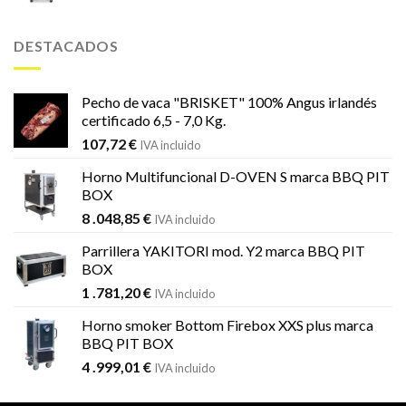
precio
precio
original
actual
era:
es:
DESTACADOS
1
1
.451,99 €.
.184,59 €.
Pecho de vaca "BRISKET" 100% Angus irlandés
certificado 6,5 - 7,0 Kg.
107,72
€
IVA incluido
Horno Multifuncional D-OVEN S marca BBQ PIT
BOX
8 .048,85
€
IVA incluido
Parrillera YAKITORI mod. Y2 marca BBQ PIT
BOX
1 .781,20
€
IVA incluido
Horno smoker Bottom Firebox XXS plus marca
BBQ PIT BOX
4 .999,01
€
IVA incluido