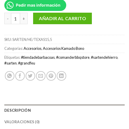
Pedir mas información
Sartén de hierro fundido 15 cm esmaltado en azul / marca Gran
AÑADIR AL CARRITO
SKU:
SARTEN/HE/TEXAS15,5
Categorías:
Accesorios
,
Accesorios Kamado Bono
Etiquetas:
#tiendadebarbacoas
,
#comanderbbqstore
,
#sartendehierro
,
#sarten
,
#grandfeu
DESCRIPCIÓN
VALORACIONES (0)