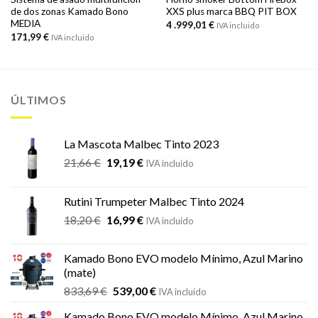
de dos zonas Kamado Bono
XXS plus marca BBQ PIT BOX
MEDIA
4 .999,01
€
IVA incluido
171,99
€
IVA incluido
ÚLTIMOS
La Mascota Malbec Tinto 2023
El
El
21,66
€
19,19
€
IVA incluido
precio
precio
original
actual
Rutini Trumpeter Malbec Tinto 2024
era:
es:
El
El
18,20
€
16,99
€
21,66 €.
19,19 €.
IVA incluido
precio
precio
original
actual
Kamado Bono EVO modelo Mínimo, Azul Marino
era:
es:
(mate)
18,20 €.
16,99 €.
El
El
833,69
€
539,00
€
IVA incluido
precio
precio
Kamado Bono EVO modelo Mínimo, Azul Marino