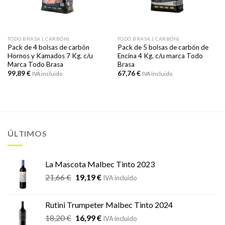
TODO BRASA ( CARBÓN)
TODO BRASA ( CARBÓN)
Pack de 4 bolsas de carbón
Pack de 5 bolsas de carbón de
Hornos y Kamados 7 Kg. c/u
Encina 4 Kg. c/u marca Todo
Marca Todo Brasa
Brasa
99,89
€
67,76
€
IVA incluido
IVA incluido
ÚLTIMOS
La Mascota Malbec Tinto 2023
El
El
21,66
€
19,19
€
IVA incluido
precio
precio
original
actual
Rutini Trumpeter Malbec Tinto 2024
era:
es:
El
El
18,20
€
16,99
€
21,66 €.
19,19 €.
IVA incluido