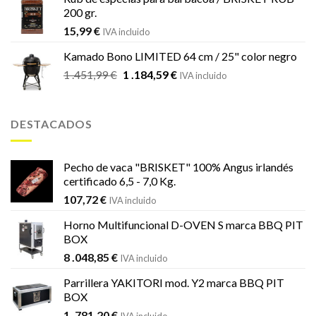
200 gr.
15,99
€
IVA incluido
Kamado Bono LIMITED 64 cm / 25" color negro
El
El
1 .451,99
€
1 .184,59
€
IVA incluido
precio
precio
original
actual
era:
es:
DESTACADOS
1
1
.451,99 €.
.184,59 €.
Pecho de vaca "BRISKET" 100% Angus irlandés
certificado 6,5 - 7,0 Kg.
107,72
€
IVA incluido
Horno Multifuncional D-OVEN S marca BBQ PIT
BOX
8 .048,85
€
IVA incluido
Parrillera YAKITORI mod. Y2 marca BBQ PIT
BOX
1 .781,20
€