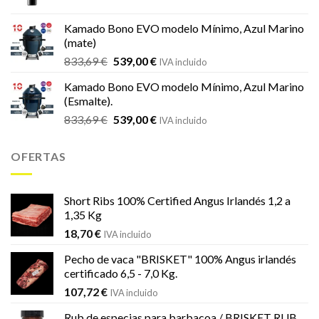
precio
precio
original
actual
Kamado Bono EVO modelo Mínimo, Azul Marino
era:
es:
(mate)
18,20 €.
16,99 €.
El
El
833,69
€
539,00
€
IVA incluido
precio
precio
Kamado Bono EVO modelo Mínimo, Azul Marino
original
actual
(Esmalte).
era:
es:
El
El
833,69
€
539,00
€
833,69 €.
539,00 €.
IVA incluido
precio
precio
original
actual
OFERTAS
era:
es:
833,69 €.
539,00 €.
Short Ribs 100% Certified Angus Irlandés 1,2 a
1,35 Kg
18,70
€
IVA incluido
Pecho de vaca "BRISKET" 100% Angus irlandés
certificado 6,5 - 7,0 Kg.
107,72
€
IVA incluido
Rub de especias para barbacoa / BRISKET RUB