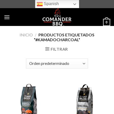
Skip
Spanish
to
content
0
INICIO
/
PRODUCTOS ETIQUETADOS
“#KAMADOCHARCOAL”
FILTRAR