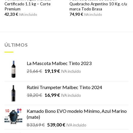
Certificado 1.1 kg – Corte
Quebracho Argentino 10 Kg. c/u
Premium
marca Todo Brasa
42,33
€
74,90
€
IVA incluido
IVA incluido
ÚLTIMOS
La Mascota Malbec Tinto 2023
El
El
21,66
€
19,19
€
IVA incluido
precio
precio
original
actual
Rutini Trumpeter Malbec Tinto 2024
era:
es:
El
El
18,20
€
16,99
€
21,66 €.
19,19 €.
IVA incluido
precio
precio
original
actual
Kamado Bono EVO modelo Mínimo, Azul Marino
era:
es:
(mate)
18,20 €.
16,99 €.
El
El
833,69
€
539,00
€
IVA incluido
precio
precio