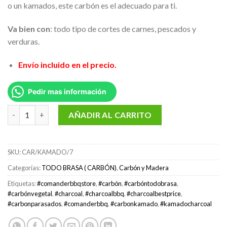
o un kamados, este carbón es el adecuado para ti.
Va bien con
: todo tipo de cortes de carnes, pescados y
verduras.
Envío incluido en el precio.
Pedir mas información
Pack de 4 bolsas de carbón Hornos y Kamados 7 Kg. c/u Marca T
AÑADIR AL CARRITO
SKU:
CAR/KAMADO/7
Categorías:
TODO BRASA ( CARBÓN)
,
Carbón y Madera
Etiquetas:
#comanderbbqstore
,
#carbón
,
#carbóntodobrasa
,
#carbónvegetal
,
#charcoal
,
#charcoalbbq
,
#charcoalbestprice
,
#carbonparasados
,
#comanderbbq
,
#carbonkamado
,
#kamadocharcoal