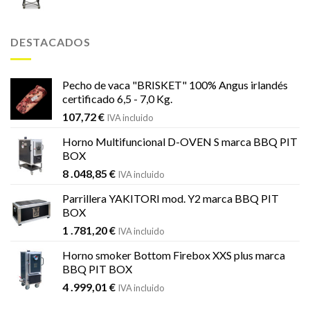
precio
precio
original
actual
era:
es:
DESTACADOS
1
1
.451,99 €.
.184,59 €.
Pecho de vaca "BRISKET" 100% Angus irlandés
certificado 6,5 - 7,0 Kg.
107,72
€
IVA incluido
Horno Multifuncional D-OVEN S marca BBQ PIT
BOX
8 .048,85
€
IVA incluido
Parrillera YAKITORI mod. Y2 marca BBQ PIT
BOX
1 .781,20
€
IVA incluido
Horno smoker Bottom Firebox XXS plus marca
BBQ PIT BOX
4 .999,01
€
IVA incluido