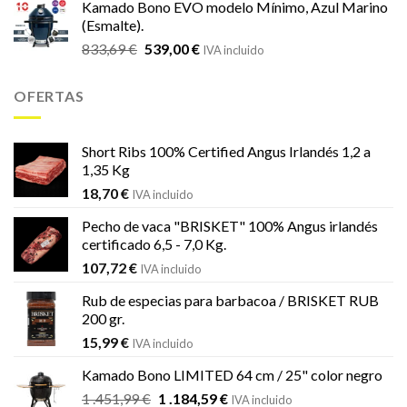
Kamado Bono EVO modelo Mínimo, Azul Marino
original
actual
(Esmalte).
era:
es:
El
El
833,69
€
539,00
€
833,69 €.
539,00 €.
IVA incluido
precio
precio
original
actual
OFERTAS
era:
es:
833,69 €.
539,00 €.
Short Ribs 100% Certified Angus Irlandés 1,2 a
1,35 Kg
18,70
€
IVA incluido
Pecho de vaca "BRISKET" 100% Angus irlandés
certificado 6,5 - 7,0 Kg.
107,72
€
IVA incluido
Rub de especias para barbacoa / BRISKET RUB
200 gr.
15,99
€
IVA incluido
Kamado Bono LIMITED 64 cm / 25" color negro
El
El
1 .451,99
€
1 .184,59
€
IVA incluido