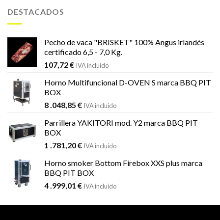
era:
es:
DESTACADOS
1
1
.451,99 €.
.184,59 €.
Pecho de vaca "BRISKET" 100% Angus irlandés
certificado 6,5 - 7,0 Kg.
107,72
€
IVA incluido
Horno Multifuncional D-OVEN S marca BBQ PIT
BOX
8 .048,85
€
IVA incluido
Parrillera YAKITORI mod. Y2 marca BBQ PIT
BOX
1 .781,20
€
IVA incluido
Horno smoker Bottom Firebox XXS plus marca
BBQ PIT BOX
4 .999,01
€
IVA incluido