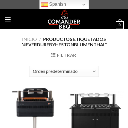
Skip
Spanish
to
content
0
INICIO
/
PRODUCTOS ETIQUETADOS
“#EVERDUREBYHESTONBLUMENTHAL”
FILTRAR