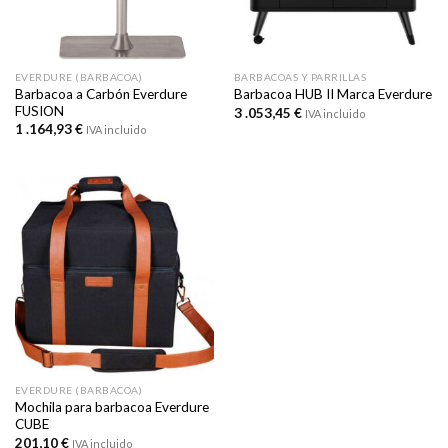
EVERDURE (BARBACOA)
BARBACOAS Y PARRILLAS
Barbacoa a Carbón Everdure
Barbacoa HUB II Marca Everdure
FUSION
3 .053,45
€
IVA incluido
1 .164,93
€
IVA incluido
EVERDURE (BARBACOA)
Mochila para barbacoa Everdure
CUBE
201,10
€
IVA incluido