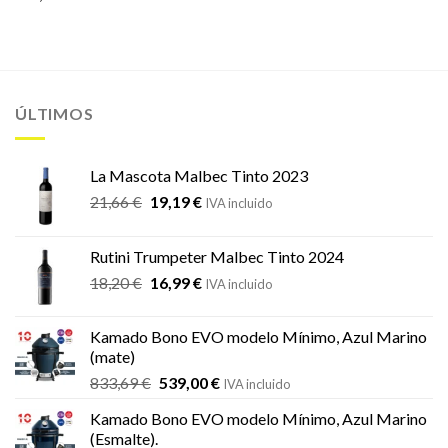
ÚLTIMOS
La Mascota Malbec Tinto 2023
El
El
21,66
€
19,19
€
IVA incluido
precio
precio
original
actual
Rutini Trumpeter Malbec Tinto 2024
era:
es:
El
El
18,20
€
16,99
€
21,66 €.
19,19 €.
IVA incluido
precio
precio
original
actual
Kamado Bono EVO modelo Mínimo, Azul Marino
era:
es:
(mate)
18,20 €.
16,99 €.
El
El
833,69
€
539,00
€
IVA incluido
precio
precio
Kamado Bono EVO modelo Mínimo, Azul Marino
original
actual
(Esmalte).
era:
es: