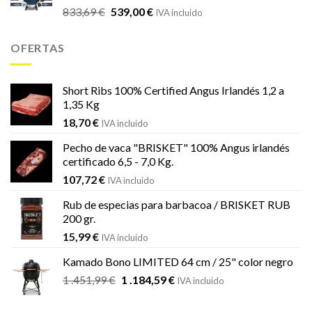
El
El
833,69
€
539,00
€
833,69 €.
539,00 €.
IVA incluido
precio
precio
original
actual
OFERTAS
era:
es:
833,69 €.
539,00 €.
Short Ribs 100% Certified Angus Irlandés 1,2 a
1,35 Kg
18,70
€
IVA incluido
Pecho de vaca "BRISKET" 100% Angus irlandés
certificado 6,5 - 7,0 Kg.
107,72
€
IVA incluido
Rub de especias para barbacoa / BRISKET RUB
200 gr.
15,99
€
IVA incluido
Kamado Bono LIMITED 64 cm / 25" color negro
El
El
1 .451,99
€
1 .184,59
€
IVA incluido
precio
precio
original
actual