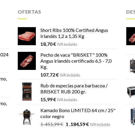
OFERTAS
DE
Short Ribs 100% Certified Angus
Irlandés 1,2 a 1,35 Kg
18,70
€
IVA incluido
2024
Pecho de vaca "BRISKET" 100%
Angus irlandés certificado 6,5 - 7,0
Kg.
107,72
€
IVA incluido
mo,
Rub de especias para barbacoa /
BRISKET RUB 200 gr.
15,99
€
IVA incluido
mo,
Kamado Bono LIMITED 64 cm / 25"
color negro
El
El
1 .451,99
€
1 .184,59
€
IVA incluido
precio
precio