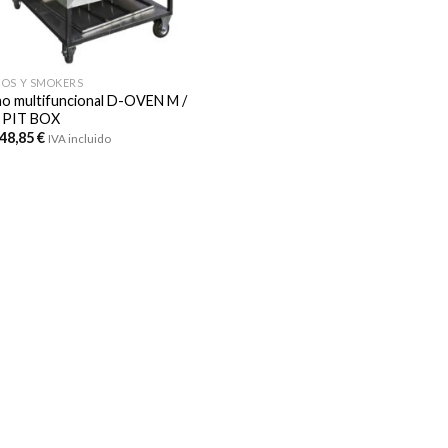
OS Y SMOKERS
o multifuncional D-OVEN M /
 PIT BOX
348,85
€
IVA incluido