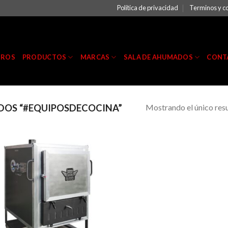
Política de privacidad
Terminos y c
TROS
PRODUCTOS
MARCAS
SALA DE AHUMADOS
CONT
Mostrando el único res
OS “#EQUIPOSDECOCINA”