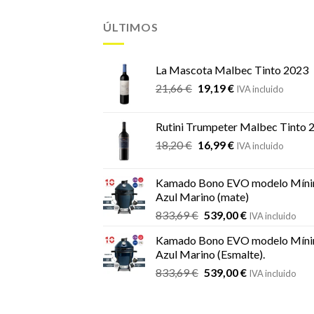
ÚLTIMOS
La Mascota Malbec Tinto 2023
El
El
21,66
€
19,19
€
IVA incluido
precio
precio
original
actual
Rutini Trumpeter Malbec Tinto 
era:
es:
El
El
18,20
€
16,99
€
21,66 €.
19,19 €.
IVA incluido
precio
precio
original
actual
Kamado Bono EVO modelo Míni
era:
es:
Azul Marino (mate)
18,20 €.
16,99 €.
El
El
833,69
€
539,00
€
IVA incluido
precio
precio
Kamado Bono EVO modelo Míni
original
actual
Azul Marino (Esmalte).
era:
es:
El
El
833,69
€
539,00
€
833,69 €.
539,00 €.
IVA incluido
precio
precio
original
actual