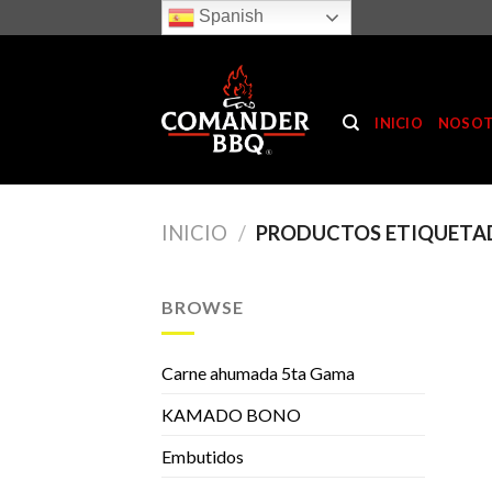
Skip
Spanish
to
content
INICIO
NOSO
INICIO
/
PRODUCTOS ETIQUETAD
BROWSE
Carne ahumada 5ta Gama
KAMADO BONO
Embutidos