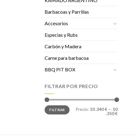
KAMADO ARGENTINO
Barbacoas y Parrillas
Accesorios
Especias y Rubs
Carbón y Madera
Carne para barbacoa
BBQ PIT BOX
FILTRAR POR PRECIO
Precio
Precio
Precio:
10 .340 €
—
10
FILTRAR
mínimo
máximo
.350 €