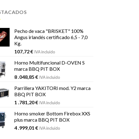
STACADOS
Pecho de vaca "BRISKET" 100%
Angus irlandés certificado 6,5 - 7,0
Kg.
107,72
€
IVA incluido
Horno Multifuncional D-OVEN S
marca BBQ PIT BOX
8 .048,85
€
IVA incluido
Parrillera YAKITORI mod. Y2 marca
BBQ PIT BOX
1 .781,20
€
IVA incluido
Horno smoker Bottom Firebox XXS
plus marca BBQ PIT BOX
4 .999,01
€
IVA incluido