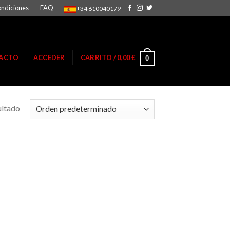
ondiciones
FAQ
+34 610040179
ACTO
ACCEDER
CARRITO /
0,00
€
0
ultado