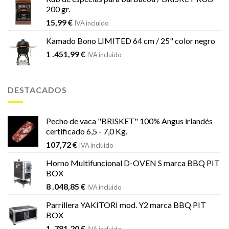
200 gr.
15,99
€
IVA incluido
Kamado Bono LIMITED 64 cm / 25" color negro
1 .451,99
€
IVA incluido
DESTACADOS
Pecho de vaca "BRISKET" 100% Angus irlandés
certificado 6,5 - 7,0 Kg.
107,72
€
IVA incluido
Horno Multifuncional D-OVEN S marca BBQ PIT
BOX
8 .048,85
€
IVA incluido
Parrillera YAKITORI mod. Y2 marca BBQ PIT
BOX
1 .781,20
€