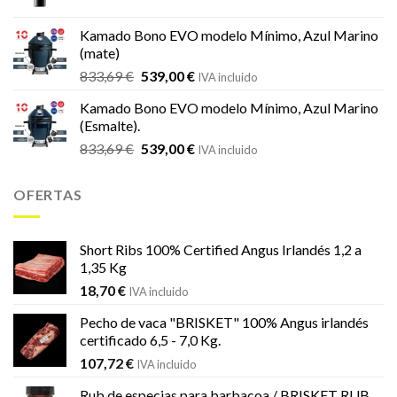
precio
precio
original
actual
Kamado Bono EVO modelo Mínimo, Azul Marino
era:
es:
(mate)
18,20 €.
16,99 €.
El
El
833,69
€
539,00
€
IVA incluido
precio
precio
Kamado Bono EVO modelo Mínimo, Azul Marino
original
actual
(Esmalte).
era:
es:
El
El
833,69
€
539,00
€
833,69 €.
539,00 €.
IVA incluido
precio
precio
original
actual
OFERTAS
era:
es:
833,69 €.
539,00 €.
Short Ribs 100% Certified Angus Irlandés 1,2 a
1,35 Kg
18,70
€
IVA incluido
Pecho de vaca "BRISKET" 100% Angus irlandés
certificado 6,5 - 7,0 Kg.
107,72
€
IVA incluido
Rub de especias para barbacoa / BRISKET RUB