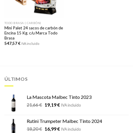
TODO BRASA ( CARBÓN)
Mini Palet 24 sacos de carbón de
Encina 15 Kg. c/u Marca Todo
Brasa
547,57
€
IVA incluido
ÚLTIMOS
La Mascota Malbec Tinto 2023
El
El
21,66
€
19,19
€
IVA incluido
precio
precio
original
actual
Rutini Trumpeter Malbec Tinto 2024
era:
es:
El
El
18,20
€
16,99
€
21,66 €.
19,19 €.
IVA incluido