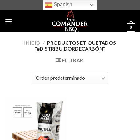
Skip
Spanish
to
content
0
INICIO
/
PRODUCTOS ETIQUETADOS
“#DISTRIBUIDORDECARBÓN”
FILTRAR