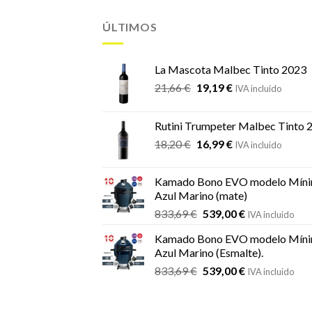
ÚLTIMOS
La Mascota Malbec Tinto 2023
El
El
21,66
€
19,19
€
IVA incluido
precio
precio
original
actual
Rutini Trumpeter Malbec Tinto 
era:
es:
El
El
18,20
€
16,99
€
21,66 €.
19,19 €.
IVA incluido
precio
precio
original
actual
Kamado Bono EVO modelo Míni
era:
es:
Azul Marino (mate)
18,20 €.
16,99 €.
El
El
833,69
€
539,00
€
IVA incluido
precio
precio
Kamado Bono EVO modelo Míni
original
actual
Azul Marino (Esmalte).
era:
es:
El
El
833,69
€
539,00
€
833,69 €.
539,00 €.
IVA incluido
precio
precio
original
actual