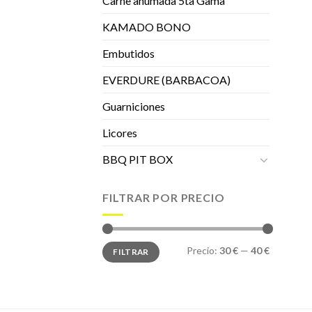
Carne ahumada 5ta Gama
KAMADO BONO
Embutidos
EVERDURE (BARBACOA)
Guarniciones
Licores
BBQ PIT BOX
FILTRAR POR PRECIO
Precio
Precio
Precio:
30 €
—
40 €
FILTRAR
mínimo
máximo