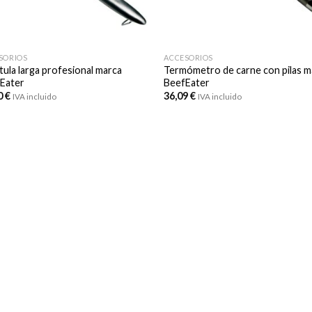
SORIOS
ACCESORIOS
tula larga profesional marca
Termómetro de carne con pilas m
Eater
BeefEater
0
€
36,09
€
IVA incluido
IVA incluido