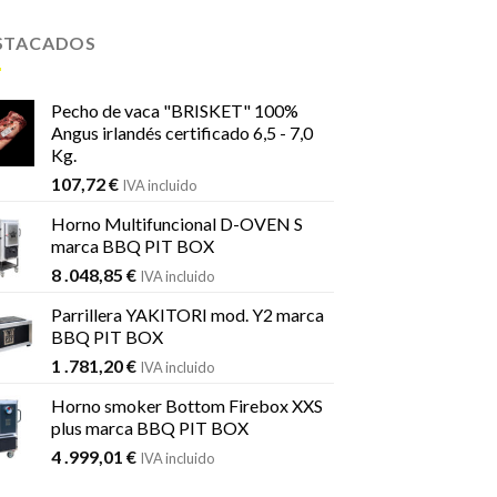
STACADOS
Pecho de vaca "BRISKET" 100%
Angus irlandés certificado 6,5 - 7,0
Kg.
107,72
€
IVA incluido
Horno Multifuncional D-OVEN S
marca BBQ PIT BOX
8 .048,85
€
IVA incluido
Parrillera YAKITORI mod. Y2 marca
BBQ PIT BOX
1 .781,20
€
IVA incluido
Horno smoker Bottom Firebox XXS
plus marca BBQ PIT BOX
4 .999,01
€
IVA incluido