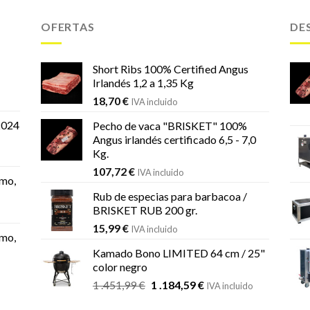
OFERTAS
DE
Short Ribs 100% Certified Angus
Irlandés 1,2 a 1,35 Kg
18,70
€
IVA incluido
2024
Pecho de vaca "BRISKET" 100%
Angus irlandés certificado 6,5 - 7,0
Kg.
107,72
€
IVA incluido
mo,
Rub de especias para barbacoa /
BRISKET RUB 200 gr.
15,99
€
IVA incluido
mo,
Kamado Bono LIMITED 64 cm / 25"
color negro
El
El
1 .451,99
€
1 .184,59
€
IVA incluido
precio
precio