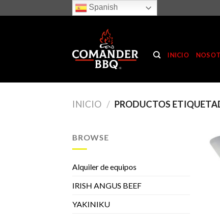
Skip
Spanish
to
content
INICIO
NOSO
INICIO
/
PRODUCTOS ETIQUETAD
BROWSE
Alquiler de equipos
IRISH ANGUS BEEF
YAKINIKU