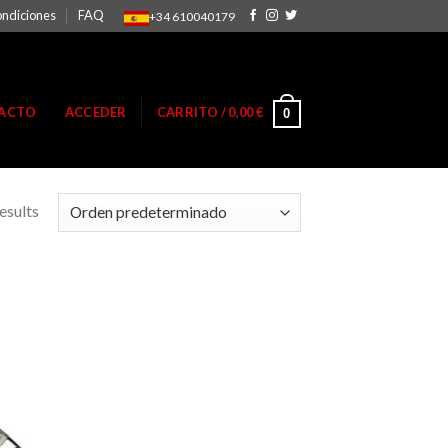
ondiciones
FAQ
+34 610040179
ACTO
ACCEDER
CARRITO /
0,00
€
0
esults