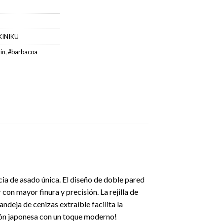
KINIKU
in
,
#barbacoa
ia de asado única. El diseño de doble pared
con mayor finura y precisión. La rejilla de
ndeja de cenizas extraíble facilita la
ción japonesa con un toque moderno!