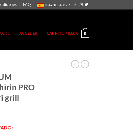
ondiciones
FAQ
+34 610040179
ACTO
ACCEDER
CARRITO /
0,00
€
0
IUM
hirin PRO
 grill
TADO: