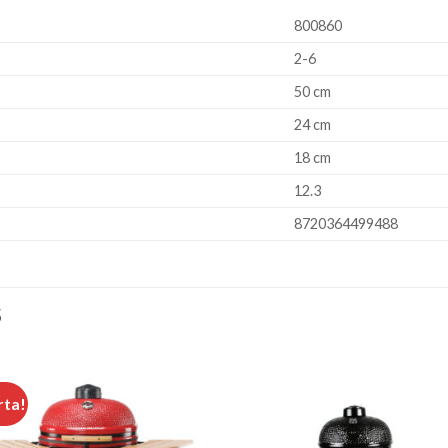
800860
2-6
50 cm
24 cm
18 cm
12.3
8720364499488
S
rta!