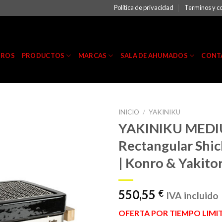
Política de privacidad
Terminos y c
TROS
PRODUCTOS
MARCAS
SALA DE AHUMADOS
CONT
INICIO
/
YAKINIKU
YAKINIKU MED
Rectangular Shic
| Konro & Yakitori
550,55
€
IVA incluido
OFERTA POR TIEMPO LIMI