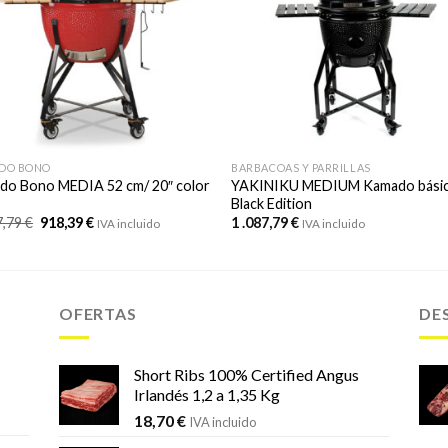
DO BONO
BARBACOAS Y PARRILLAS
do Bono MEDIA 52 cm/ 20″ color
YAKINIKU MEDIUM Kamado básic
Black Edition
El
El
7,79
€
918,39
€
1 .087,79
€
IVA incluido
IVA incluido
precio
precio
original
actual
era:
es:
1
918,39 €.
.087,79 €.
OFERTAS
DE
Short Ribs 100% Certified Angus
Irlandés 1,2 a 1,35 Kg
18,70
€
IVA incluido