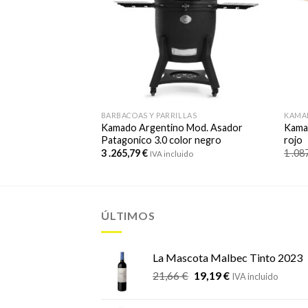
BARBACOAS Y PARRILLAS
KAMA
TED 64 cm / 25″
Kamado Argentino Mod. Asador
Kama
Patagonico 3.0 color negro
rojo
El
,59
€
3 .265,79
€
1 .08
IVA incluido
IVA incluido
precio
l
actual
es:
1
 €.
.184,59 €.
ÚLTIMOS
La Mascota Malbec Tinto 2023
El
El
21,66
€
19,19
€
IVA incluido
precio
precio
original
actual