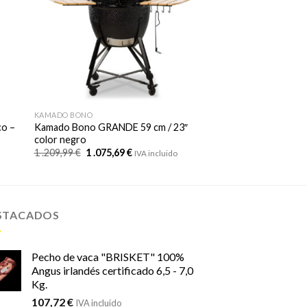
KAMADO BONO
o –
Kamado Bono GRANDE 59 cm / 23″
color negro
El
El
1 .209,99
€
1 .075,69
€
IVA incluido
precio
precio
original
actual
era:
es:
1
1
.209,99 €.
.075,69 €.
STACADOS
Pecho de vaca "BRISKET" 100%
Angus irlandés certificado 6,5 - 7,0
Kg.
107,72
€
IVA incluido