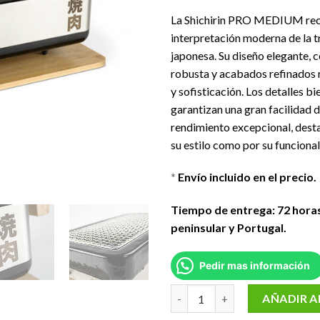
La Shichirin PRO MEDIUM rect
interpretación moderna de la tr
japonesa. Su diseño elegante, 
robusta y acabados refinados r
y sofisticación. Los detalles b
garantizan una gran facilidad d
rendimiento excepcional, dest
su estilo como por su funcional
*
Envío incluido en el precio.
Tiempo de entrega: 72 hora
peninsular y Portugal.
Pedir mas información
YAKINIKU MEDIUM Rectangular S
AÑADIR A