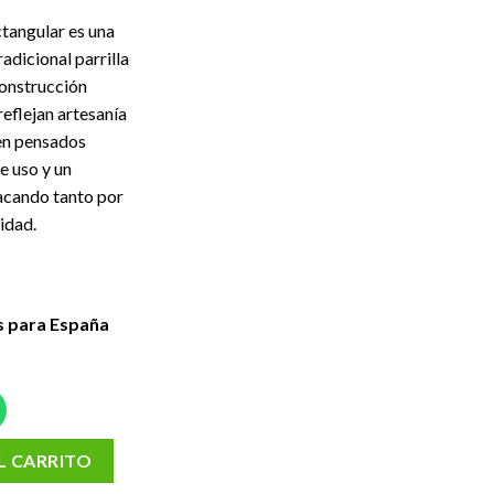
angular es una
adicional parrilla
construcción
eflejan artesanía
ien pensados
e uso y un
acando tanto por
idad.
s para España
hichirin PRO | Konro & Yakitori grill cantidad
L CARRITO