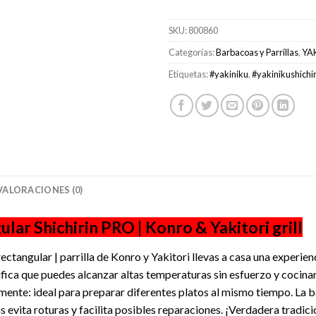
SKU:
800860
Categorías:
Barbacoas y Parrillas
,
YA
Etiquetas:
#yakiniku
,
#yakinikushichir
VALORACIONES (0)
 Shichirin PRO | Konro & Yakitori grill
gular | parrilla de Konro y Yakitori llevas a casa una experienc
nifica que puedes alcanzar altas temperaturas sin esfuerzo y cocinar 
mente: ideal para preparar diferentes platos al mismo tiempo. La ba
s evita roturas y facilita posibles reparaciones. ¡Verdadera tradi