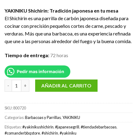
YAKINIKU Shichirin: Tradición japonesa en tu mesa
El Shichirin es una parrilla de carbón japonesa diseñada para
cocinar con precisión pequeños cortes de carne, pescado y
verduras. Más que una barbacoa, es una experiencia refinada
que une a las personas alrededor del fuego y la buena comida.
Tiempo de entrega:
72 horas
Pedir mas información
YAKINIKU MINI Round Shichirin | Teppanyaki & Hibachi grill can
AÑADIR AL CARRITO
SKU:
800720
Categorías:
Barbacoas y Parrillas
,
YAKINIKU
Etiquetas:
#yakinikushichirin
,
#japanesegrill
,
#tiendadebarbacoas
,
#comanderbbqstore
,
#shichirin
,
#yakiniku