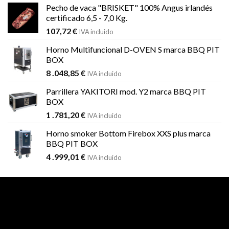
Pecho de vaca "BRISKET" 100% Angus irlandés
certificado 6,5 - 7,0 Kg.
107,72
€
IVA incluido
Horno Multifuncional D-OVEN S marca BBQ PIT
BOX
8 .048,85
€
IVA incluido
Parrillera YAKITORI mod. Y2 marca BBQ PIT
BOX
1 .781,20
€
IVA incluido
Horno smoker Bottom Firebox XXS plus marca
BBQ PIT BOX
4 .999,01
€
IVA incluido