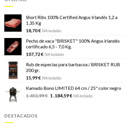
era:
es:
833,69 €.
539,00 €.
Short Ribs 100% Certified Angus Irlandés 1,2 a
1,35 Kg
18,70
€
IVA incluido
Pecho de vaca "BRISKET" 100% Angus irlandés
certificado 6,5 - 7,0 Kg.
107,72
€
IVA incluido
Rub de especias para barbacoa / BRISKET RUB
200 gr.
15,99
€
IVA incluido
Kamado Bono LIMITED 64 cm / 25" color negro
El
El
1 .451,99
€
1 .184,59
€
IVA incluido
precio
precio
original
actual
era:
es:
DESTACADOS
1
1
.451,99 €.
.184,59 €.