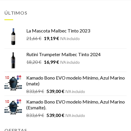
ÚLTIMOS
La Mascota Malbec Tinto 2023
El
El
21,66
€
19,19
€
IVA incluido
precio
precio
original
actual
Rutini Trumpeter Malbec Tinto 2024
era:
es:
El
El
18,20
€
16,99
€
21,66 €.
19,19 €.
IVA incluido
precio
precio
original
actual
Kamado Bono EVO modelo Mínimo, Azul Marino
era:
es:
(mate)
18,20 €.
16,99 €.
El
El
833,69
€
539,00
€
IVA incluido
precio
precio
Kamado Bono EVO modelo Mínimo, Azul Marino
original
actual
(Esmalte).
era:
es:
El
El
833,69
€
539,00
€
833,69 €.
539,00 €.
IVA incluido
precio
precio
original
actual
OFERTAS