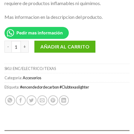
requiere de productos inflamables ni quimimos.
Mas informacion en la descripcion del producto.
Pedir mas información
Encendedor electrico de carbón Texas Club Lighter cantidad
AÑADIR AL CARRITO
SKU:
ENC/ELECTRICO/TEXAS
Categoría:
Accesorios
Etiqueta:
#encendedordecarbon #Clubtexaslighter