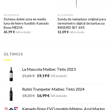
ACCESORIOS
ACCESORIOS
Sistema doble zona en media
Sonda de reemplazo original para
luna de hierro fundido Kamado
termómetro digital de barbacoa
Bono MEDIA
INKBIRD IBT-6XS
65,99
€
12,09
€
IVA incluido
IVA incluido
ÚLTIMOS
La Mascota Malbec Tinto 2023
El
El
21,66
€
19,19
€
IVA incluido
precio
precio
original
actual
Rutini Trumpeter Malbec Tinto 2024
era:
es:
El
El
18,20
€
16,99
€
21,66 €.
19,19 €.
IVA incluido
precio
precio
original
actual
Kamado Bono EVO modelo Mínimo, Azul Marino