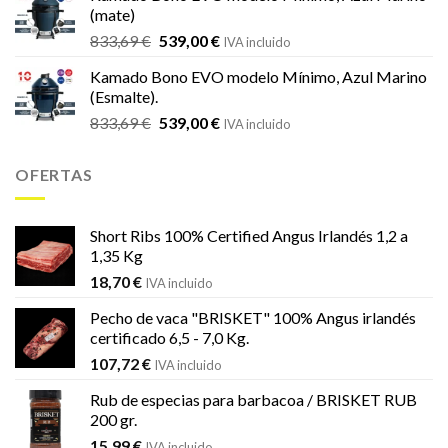
era:
es:
(mate)
18,20 €.
16,99 €.
El
El
833,69
€
539,00
€
IVA incluido
precio
precio
Kamado Bono EVO modelo Mínimo, Azul Marino
original
actual
(Esmalte).
era:
es:
El
El
833,69
€
539,00
€
833,69 €.
539,00 €.
IVA incluido
precio
precio
original
actual
OFERTAS
era:
es:
833,69 €.
539,00 €.
Short Ribs 100% Certified Angus Irlandés 1,2 a
1,35 Kg
18,70
€
IVA incluido
Pecho de vaca "BRISKET" 100% Angus irlandés
certificado 6,5 - 7,0 Kg.
107,72
€
IVA incluido
Rub de especias para barbacoa / BRISKET RUB
200 gr.
15,99
€
IVA incluido