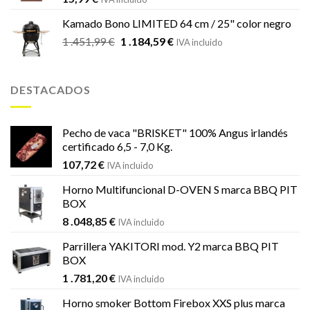
Kamado Bono LIMITED 64 cm / 25" color negro
El
El
1 .451,99
€
1 .184,59
€
IVA incluido
precio
precio
original
actual
era:
es:
DESTACADOS
1
1
.451,99 €.
.184,59 €.
Pecho de vaca "BRISKET" 100% Angus irlandés
certificado 6,5 - 7,0 Kg.
107,72
€
IVA incluido
Horno Multifuncional D-OVEN S marca BBQ PIT
BOX
8 .048,85
€
IVA incluido
Parrillera YAKITORI mod. Y2 marca BBQ PIT
BOX
1 .781,20
€
IVA incluido
Horno smoker Bottom Firebox XXS plus marca