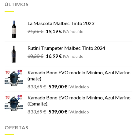
ÚLTIMOS
La Mascota Malbec Tinto 2023
El
El
21,66
€
19,19
€
IVA incluido
precio
precio
original
actual
Rutini Trumpeter Malbec Tinto 2024
era:
es:
El
El
18,20
€
16,99
€
21,66 €.
19,19 €.
IVA incluido
precio
precio
original
actual
Kamado Bono EVO modelo Mínimo, Azul Marino
era:
es:
(mate)
18,20 €.
16,99 €.
El
El
833,69
€
539,00
€
IVA incluido
precio
precio
Kamado Bono EVO modelo Mínimo, Azul Marino
original
actual
(Esmalte).
era:
es:
El
El
833,69
€
539,00
€
833,69 €.
539,00 €.
IVA incluido
precio
precio
original
actual
OFERTAS
era:
es:
833,69 €.
539,00 €.