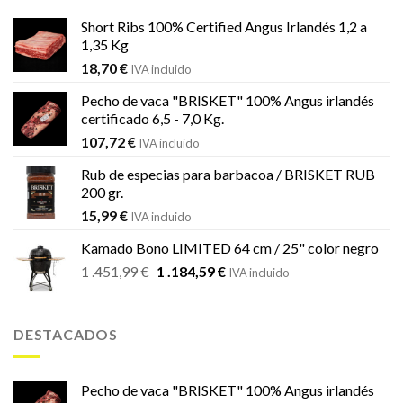
Short Ribs 100% Certified Angus Irlandés 1,2 a
1,35 Kg
18,70
€
IVA incluido
Pecho de vaca "BRISKET" 100% Angus irlandés
certificado 6,5 - 7,0 Kg.
107,72
€
IVA incluido
Rub de especias para barbacoa / BRISKET RUB
200 gr.
15,99
€
IVA incluido
Kamado Bono LIMITED 64 cm / 25" color negro
El
El
1 .451,99
€
1 .184,59
€
IVA incluido
precio
precio
original
actual
era:
es:
DESTACADOS
1
1
.451,99 €.
.184,59 €.
Pecho de vaca "BRISKET" 100% Angus irlandés