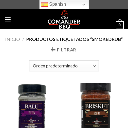
Skip
Spanish
to
content
0
INICIO
/
PRODUCTOS ETIQUETADOS “SMOKEDRUB”
FILTRAR