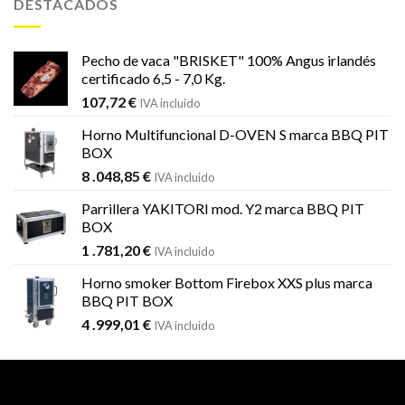
DESTACADOS
1
1
.451,99 €.
.184,59 €.
Pecho de vaca "BRISKET" 100% Angus irlandés
certificado 6,5 - 7,0 Kg.
107,72
€
IVA incluido
Horno Multifuncional D-OVEN S marca BBQ PIT
BOX
8 .048,85
€
IVA incluido
Parrillera YAKITORI mod. Y2 marca BBQ PIT
BOX
1 .781,20
€
IVA incluido
Horno smoker Bottom Firebox XXS plus marca
BBQ PIT BOX
4 .999,01
€
IVA incluido