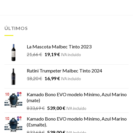
ÚLTIMOS
La Mascota Malbec Tinto 2023
El
El
21,66
€
19,19
€
IVA incluido
precio
precio
original
actual
Rutini Trumpeter Malbec Tinto 2024
era:
es:
El
El
18,20
€
16,99
€
21,66 €.
19,19 €.
IVA incluido
precio
precio
original
actual
Kamado Bono EVO modelo Mínimo, Azul Marino
era:
es:
(mate)
18,20 €.
16,99 €.
El
El
833,69
€
539,00
€
IVA incluido
precio
precio
Kamado Bono EVO modelo Mínimo, Azul Marino
original
actual
(Esmalte).
era:
es:
El
El
833,69
€
539,00
€
833,69 €.
539,00 €.
IVA incluido