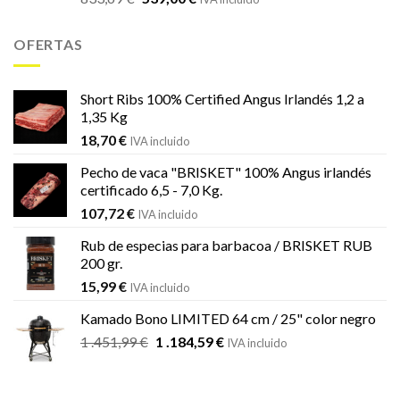
precio
precio
original
actual
OFERTAS
era:
es:
833,69 €.
539,00 €.
Short Ribs 100% Certified Angus Irlandés 1,2 a
1,35 Kg
18,70
€
IVA incluido
Pecho de vaca "BRISKET" 100% Angus irlandés
certificado 6,5 - 7,0 Kg.
107,72
€
IVA incluido
Rub de especias para barbacoa / BRISKET RUB
200 gr.
15,99
€
IVA incluido
Kamado Bono LIMITED 64 cm / 25" color negro
El
El
1 .451,99
€
1 .184,59
€
IVA incluido
precio
precio
original
actual
era:
es: