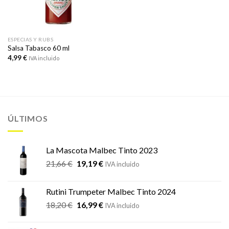
ESPECIAS Y RUBS
Salsa Tabasco 60 ml
4,99
€
IVA incluido
ÚLTIMOS
La Mascota Malbec Tinto 2023
El
El
21,66
€
19,19
€
IVA incluido
precio
precio
original
actual
Rutini Trumpeter Malbec Tinto 2024
era:
es:
El
El
18,20
€
16,99
€
21,66 €.
19,19 €.
IVA incluido
precio
precio
original
actual