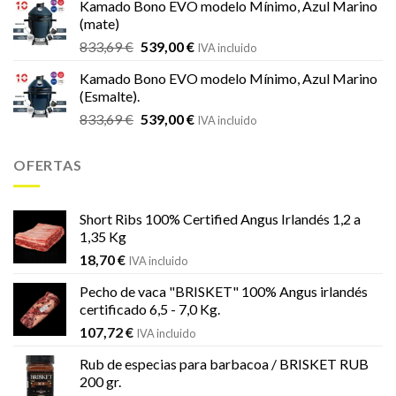
Kamado Bono EVO modelo Mínimo, Azul Marino
era:
es:
(mate)
18,20 €.
16,99 €.
El
El
833,69
€
539,00
€
IVA incluido
precio
precio
Kamado Bono EVO modelo Mínimo, Azul Marino
original
actual
(Esmalte).
era:
es:
El
El
833,69
€
539,00
€
833,69 €.
539,00 €.
IVA incluido
precio
precio
original
actual
OFERTAS
era:
es:
833,69 €.
539,00 €.
Short Ribs 100% Certified Angus Irlandés 1,2 a
1,35 Kg
18,70
€
IVA incluido
Pecho de vaca "BRISKET" 100% Angus irlandés
certificado 6,5 - 7,0 Kg.
107,72
€
IVA incluido
Rub de especias para barbacoa / BRISKET RUB
200 gr.