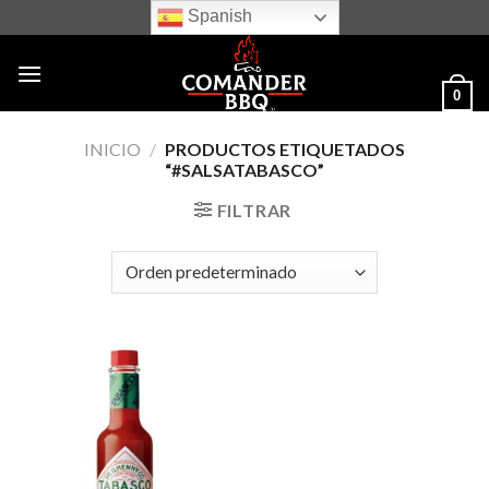
Skip
Spanish
to
content
0
INICIO
/
PRODUCTOS ETIQUETADOS
“#SALSATABASCO”
FILTRAR