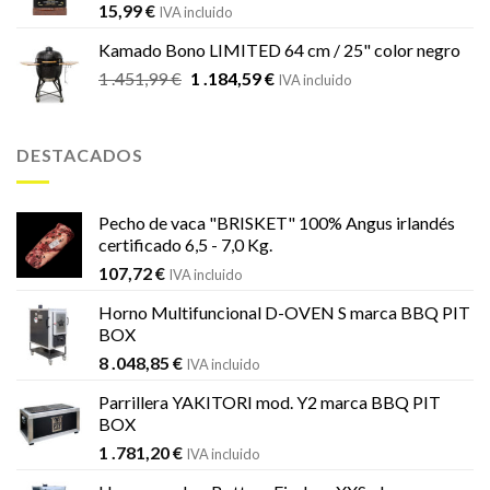
15,99
€
IVA incluido
Kamado Bono LIMITED 64 cm / 25" color negro
El
El
1 .451,99
€
1 .184,59
€
IVA incluido
precio
precio
original
actual
era:
es:
DESTACADOS
1
1
.451,99 €.
.184,59 €.
Pecho de vaca "BRISKET" 100% Angus irlandés
certificado 6,5 - 7,0 Kg.
107,72
€
IVA incluido
Horno Multifuncional D-OVEN S marca BBQ PIT
BOX
8 .048,85
€
IVA incluido
Parrillera YAKITORI mod. Y2 marca BBQ PIT
BOX
1 .781,20
€
IVA incluido