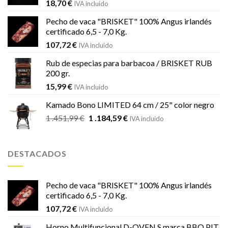
18,70
€
IVA incluido
Pecho de vaca "BRISKET" 100% Angus irlandés
certificado 6,5 - 7,0 Kg.
107,72
€
IVA incluido
Rub de especias para barbacoa / BRISKET RUB
200 gr.
15,99
€
IVA incluido
Kamado Bono LIMITED 64 cm / 25" color negro
El
El
1 .451,99
€
1 .184,59
€
IVA incluido
precio
precio
original
actual
era:
es:
DESTACADOS
1
1
.451,99 €.
.184,59 €.
Pecho de vaca "BRISKET" 100% Angus irlandés
certificado 6,5 - 7,0 Kg.
107,72
€
IVA incluido
Horno Multifuncional D-OVEN S marca BBQ PIT