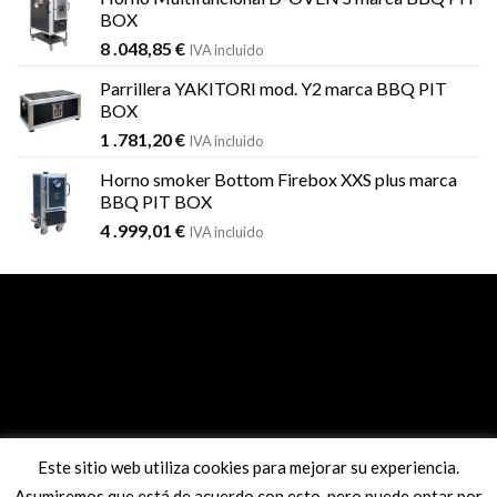
BOX
8 .048,85
€
IVA incluido
Parrillera YAKITORI mod. Y2 marca BBQ PIT
BOX
1 .781,20
€
IVA incluido
Horno smoker Bottom Firebox XXS plus marca
BBQ PIT BOX
4 .999,01
€
IVA incluido
Pago seguro con sistema REDSYS
Este sitio web utiliza cookies para mejorar su experiencia.
Asumiremos que está de acuerdo con esto, pero puede optar por