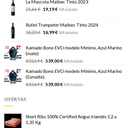
La Mascota Malbec Tinto 2023
El
El
21,66
€
19,19
€
IVA incluido
precio
precio
original
actual
Rutini Trumpeter Malbec Tinto 2024
era:
es:
El
El
18,20
€
16,99
€
21,66 €.
19,19 €.
IVA incluido
precio
precio
original
actual
Kamado Bono EVO modelo Mínimo, Azul Marino
era:
es:
(mate)
18,20 €.
16,99 €.
El
El
833,69
€
539,00
€
IVA incluido
precio
precio
Kamado Bono EVO modelo Mínimo, Azul Marino
original
actual
(Esmalte).
era:
es:
El
El
833,69
€
539,00
€
833,69 €.
539,00 €.
IVA incluido
precio
precio
original
actual
OFERTAS
era:
es:
833,69 €.
539,00 €.
Short Ribs 100% Certified Angus Irlandés 1,2 a
1,35 Kg