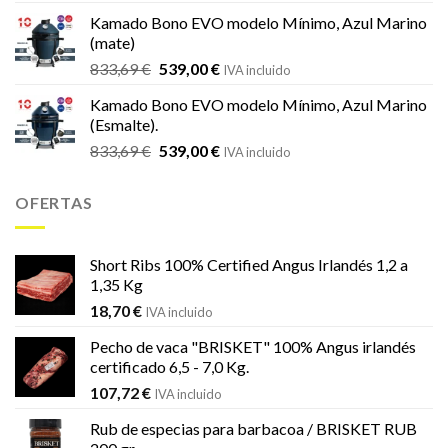
original
actual
Kamado Bono EVO modelo Mínimo, Azul Marino
era:
es:
(mate)
18,20 €.
16,99 €.
El
El
833,69
€
539,00
€
IVA incluido
precio
precio
Kamado Bono EVO modelo Mínimo, Azul Marino
original
actual
(Esmalte).
era:
es:
El
El
833,69
€
539,00
€
833,69 €.
539,00 €.
IVA incluido
precio
precio
original
actual
OFERTAS
era:
es:
833,69 €.
539,00 €.
Short Ribs 100% Certified Angus Irlandés 1,2 a
1,35 Kg
18,70
€
IVA incluido
Pecho de vaca "BRISKET" 100% Angus irlandés
certificado 6,5 - 7,0 Kg.
107,72
€
IVA incluido
Rub de especias para barbacoa / BRISKET RUB