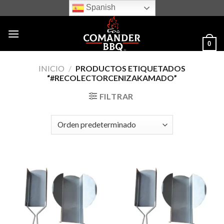
Skip
Spanish
to
content
0
INICIO
/
PRODUCTOS ETIQUETADOS
“#RECOLECTORCENIZAKAMADO”
FILTRAR