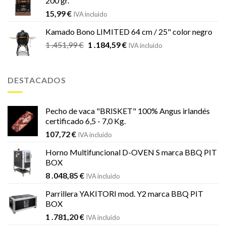
200 gr.
15,99
€
IVA incluido
Kamado Bono LIMITED 64 cm / 25" color negro
El
El
1 .451,99
€
1 .184,59
€
IVA incluido
precio
precio
original
actual
era:
es:
DESTACADOS
1
1
.451,99 €.
.184,59 €.
Pecho de vaca "BRISKET" 100% Angus irlandés
certificado 6,5 - 7,0 Kg.
107,72
€
IVA incluido
Horno Multifuncional D-OVEN S marca BBQ PIT
BOX
8 .048,85
€
IVA incluido
Parrillera YAKITORI mod. Y2 marca BBQ PIT
BOX
1 .781,20
€
IVA incluido