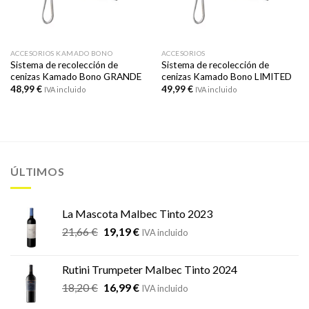
ACCESORIOS KAMADO BONO
ACCESORIOS
Sistema de recolección de
Sistema de recolección de
cenizas Kamado Bono GRANDE
cenizas Kamado Bono LIMITED
48,99
€
49,99
€
IVA incluido
IVA incluido
ÚLTIMOS
La Mascota Malbec Tinto 2023
El
El
21,66
€
19,19
€
IVA incluido
precio
precio
original
actual
Rutini Trumpeter Malbec Tinto 2024
era:
es:
El
El
18,20
€
16,99
€
21,66 €.
19,19 €.
IVA incluido
precio
precio