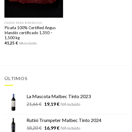
CARNE PARA BARBACOA
Picaña 100% Certified Angus
Irlandés certificado 1,350 –
1,500 kg
41,25
€
IVA incluido
ÚLTIMOS
La Mascota Malbec Tinto 2023
El
El
21,66
€
19,19
€
IVA incluido
precio
precio
original
actual
Rutini Trumpeter Malbec Tinto 2024
era:
es:
El
El
18,20
€
16,99
€
21,66 €.
19,19 €.
IVA incluido