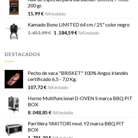
200 gr.
15,99
€
IVA incluido
Kamado Bono LIMITED 64 cm / 25" color negro
El
El
1 .451,99
€
1 .184,59
€
IVA incluido
precio
precio
original
actual
era:
es:
DESTACADOS
1
1
.451,99 €.
.184,59 €.
Pecho de vaca "BRISKET" 100% Angus irlandés
certificado 6,5 - 7,0 Kg.
107,72
€
IVA incluido
Horno Multifuncional D-OVEN S marca BBQ PIT
BOX
8 .048,85
€
IVA incluido
Parrillera YAKITORI mod. Y2 marca BBQ PIT
BOX
1 .781,20
€