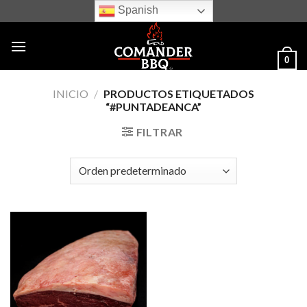
Skip
Spanish
to
content
0
INICIO
/
PRODUCTOS ETIQUETADOS
“#PUNTADEANCA”
FILTRAR