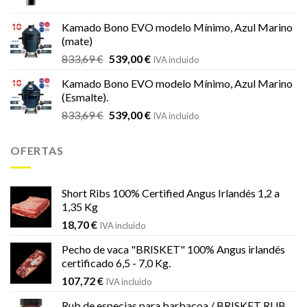
precio
precio
original
actual
Kamado Bono EVO modelo Mínimo, Azul Marino
era:
es:
(mate)
18,20 €.
16,99 €.
El
El
833,69
€
539,00
€
IVA incluido
precio
precio
Kamado Bono EVO modelo Mínimo, Azul Marino
original
actual
(Esmalte).
era:
es:
El
El
833,69
€
539,00
€
833,69 €.
539,00 €.
IVA incluido
precio
precio
original
actual
OFERTAS
era:
es:
833,69 €.
539,00 €.
Short Ribs 100% Certified Angus Irlandés 1,2 a
1,35 Kg
18,70
€
IVA incluido
Pecho de vaca "BRISKET" 100% Angus irlandés
certificado 6,5 - 7,0 Kg.
107,72
€
IVA incluido
Rub de especias para barbacoa / BRISKET RUB