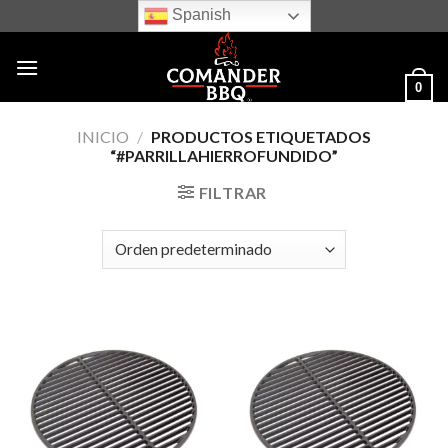
Skip
Spanish
to
content
0
INICIO
/
PRODUCTOS ETIQUETADOS
“#PARRILLAHIERROFUNDIDO”
FILTRAR