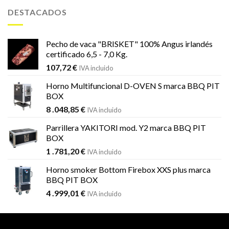
era:
es:
DESTACADOS
1
1
.451,99 €.
.184,59 €.
Pecho de vaca "BRISKET" 100% Angus irlandés
certificado 6,5 - 7,0 Kg.
107,72
€
IVA incluido
Horno Multifuncional D-OVEN S marca BBQ PIT
BOX
8 .048,85
€
IVA incluido
Parrillera YAKITORI mod. Y2 marca BBQ PIT
BOX
1 .781,20
€
IVA incluido
Horno smoker Bottom Firebox XXS plus marca
BBQ PIT BOX
4 .999,01
€
IVA incluido