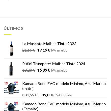
ÚLTIMOS
La Mascota Malbec Tinto 2023
El
El
21,66
€
19,19
€
IVA incluido
precio
precio
original
actual
Rutini Trumpeter Malbec Tinto 2024
era:
es:
El
El
18,20
€
16,99
€
21,66 €.
19,19 €.
IVA incluido
precio
precio
original
actual
Kamado Bono EVO modelo Mínimo, Azul Marino
era:
es:
(mate)
18,20 €.
16,99 €.
El
El
833,69
€
539,00
€
IVA incluido
precio
precio
Kamado Bono EVO modelo Mínimo, Azul Marino
original
actual
(Esmalte).
era:
es: