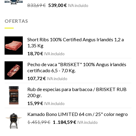
El
El
833,69
€
539,00
€
833,69 €.
539,00 €.
IVA incluido
precio
precio
original
actual
OFERTAS
era:
es:
833,69 €.
539,00 €.
Short Ribs 100% Certified Angus Irlandés 1,2 a
1,35 Kg
18,70
€
IVA incluido
Pecho de vaca "BRISKET" 100% Angus irlandés
certificado 6,5 - 7,0 Kg.
107,72
€
IVA incluido
Rub de especias para barbacoa / BRISKET RUB
200 gr.
15,99
€
IVA incluido
Kamado Bono LIMITED 64 cm / 25" color negro
El
El
1 .451,99
€
1 .184,59
€
IVA incluido
precio
precio
original
actual