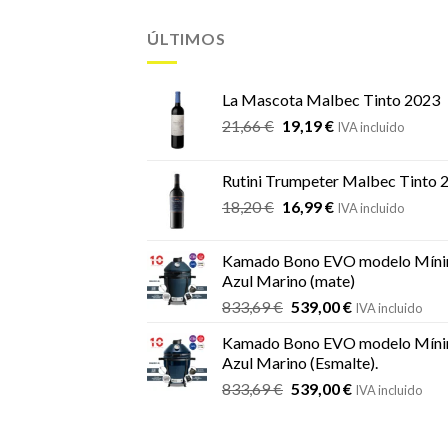
ÚLTIMOS
La Mascota Malbec Tinto 2023
El
El
21,66
€
19,19
€
IVA incluido
precio
precio
original
actual
Rutini Trumpeter Malbec Tinto 
era:
es:
El
El
18,20
€
16,99
€
21,66 €.
19,19 €.
IVA incluido
precio
precio
original
actual
Kamado Bono EVO modelo Míni
era:
es:
Azul Marino (mate)
18,20 €.
16,99 €.
El
El
833,69
€
539,00
€
IVA incluido
precio
precio
Kamado Bono EVO modelo Míni
original
actual
Azul Marino (Esmalte).
era:
es:
El
El
833,69
€
539,00
€
833,69 €.
539,00 €.
IVA incluido
precio
precio
original
actual