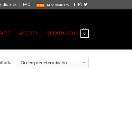
ondiciones
FAQ
+34 610040179
ACTO
ACCEDER
CARRITO /
0,00
€
0
ultado