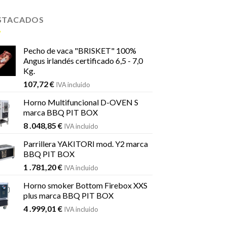
STACADOS
Pecho de vaca "BRISKET" 100%
Angus irlandés certificado 6,5 - 7,0
Kg.
107,72
€
IVA incluido
Horno Multifuncional D-OVEN S
marca BBQ PIT BOX
8 .048,85
€
IVA incluido
Parrillera YAKITORI mod. Y2 marca
BBQ PIT BOX
1 .781,20
€
IVA incluido
Horno smoker Bottom Firebox XXS
plus marca BBQ PIT BOX
4 .999,01
€
IVA incluido