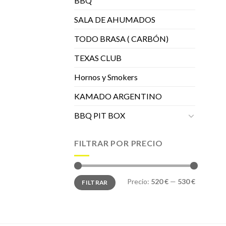
BBQ
SALA DE AHUMADOS
TODO BRASA ( CARBÓN)
TEXAS CLUB
Hornos y Smokers
KAMADO ARGENTINO
BBQ PIT BOX
FILTRAR POR PRECIO
Precio
Precio
Precio:
520 €
—
530 €
FILTRAR
mínimo
máximo