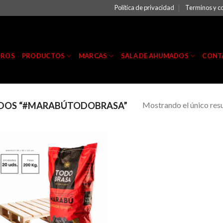
Política de privacidad
Terminos y c
TROS
PRODUCTOS
MARCAS
SALA DE AHUMADOS
CONT
Mostrando el único res
DOS “#MARABÚTODOBRASA”