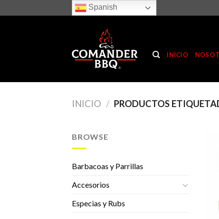
Skip
Spanish
to
content
INICIO
NOSO
INICIO
/
PRODUCTOS ETIQUETA
BROWSE
Barbacoas y Parrillas
Accesorios
Especias y Rubs