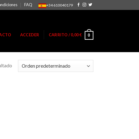
ondiciones
FAQ
+34 610040179
ACTO
ACCEDER
CARRITO /
0,00
€
0
ultado