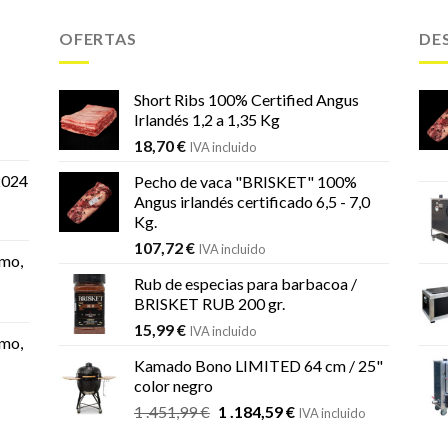
OFERTAS
DE
Short Ribs 100% Certified Angus
Irlandés 1,2 a 1,35 Kg
18,70
€
IVA incluido
2024
Pecho de vaca "BRISKET" 100%
Angus irlandés certificado 6,5 - 7,0
Kg.
107,72
€
IVA incluido
mo,
Rub de especias para barbacoa /
BRISKET RUB 200 gr.
15,99
€
IVA incluido
mo,
Kamado Bono LIMITED 64 cm / 25"
color negro
El
El
1 .451,99
€
1 .184,59
€
IVA incluido
precio
precio