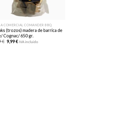
A COMERCIAL COMANDER BBQ
ks (trozos) madera de barrica de
e/ Cognac/ 650 gr.
El
El
9
€
9,99
€
IVA incluido
precio
precio
original
actual
era:
es:
12,99 €.
9,99 €.