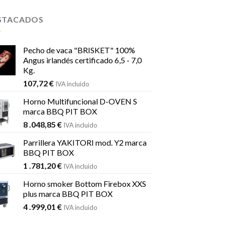
STACADOS
Pecho de vaca "BRISKET" 100%
Angus irlandés certificado 6,5 - 7,0
Kg.
107,72
€
IVA incluido
Horno Multifuncional D-OVEN S
marca BBQ PIT BOX
8 .048,85
€
IVA incluido
Parrillera YAKITORI mod. Y2 marca
BBQ PIT BOX
1 .781,20
€
IVA incluido
Horno smoker Bottom Firebox XXS
plus marca BBQ PIT BOX
4 .999,01
€
IVA incluido