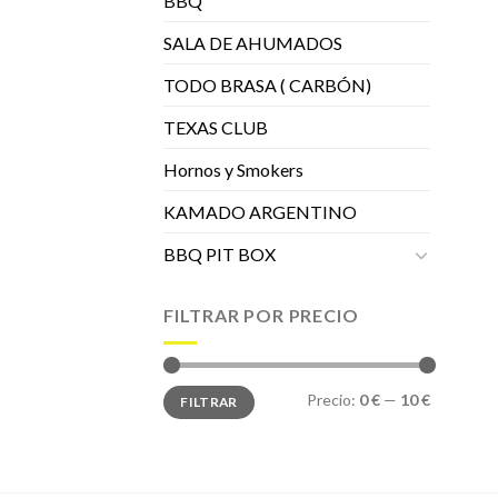
BBQ
SALA DE AHUMADOS
TODO BRASA ( CARBÓN)
TEXAS CLUB
Hornos y Smokers
KAMADO ARGENTINO
BBQ PIT BOX
FILTRAR POR PRECIO
Precio
Precio
Precio:
0 €
—
10 €
FILTRAR
mínimo
máximo