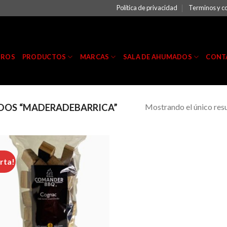
Política de privacidad
Terminos y c
TROS
PRODUCTOS
MARCAS
SALA DE AHUMADOS
CONT
Mostrando el único res
DOS “MADERADEBARRICA”
rta!