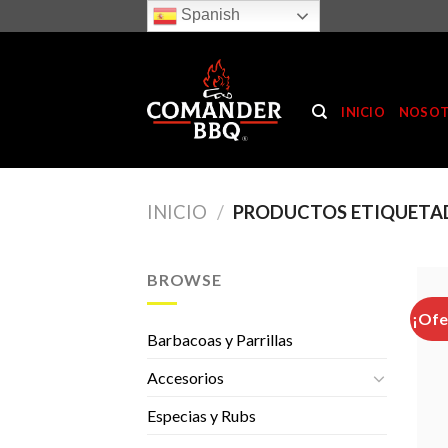
Skip
Spanish
to
content
INICIO
NOSO
INICIO
/
PRODUCTOS ETIQUETA
BROWSE
¡Ofe
Barbacoas y Parrillas
Accesorios
Especias y Rubs