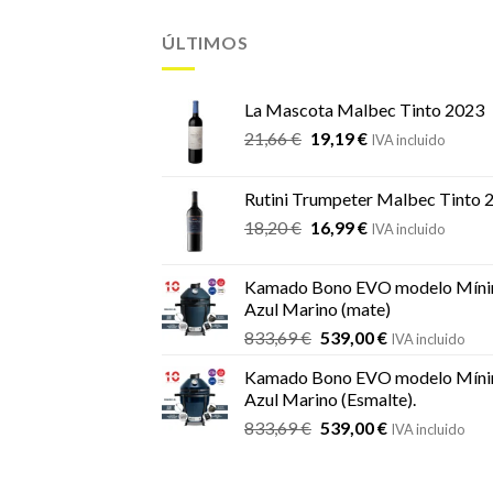
ÚLTIMOS
La Mascota Malbec Tinto 2023
El
El
21,66
€
19,19
€
IVA incluido
precio
precio
original
actual
Rutini Trumpeter Malbec Tinto 
era:
es:
El
El
18,20
€
16,99
€
21,66 €.
19,19 €.
IVA incluido
precio
precio
original
actual
Kamado Bono EVO modelo Míni
era:
es:
Azul Marino (mate)
18,20 €.
16,99 €.
El
El
833,69
€
539,00
€
IVA incluido
precio
precio
Kamado Bono EVO modelo Míni
original
actual
Azul Marino (Esmalte).
era:
es:
El
El
833,69
€
539,00
€
833,69 €.
539,00 €.
IVA incluido
precio
precio
original
actual