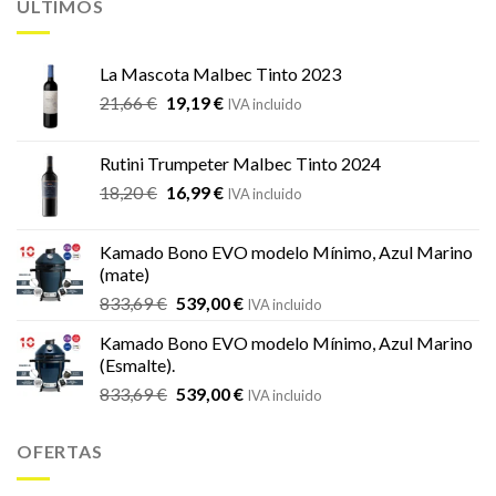
ÚLTIMOS
La Mascota Malbec Tinto 2023
El
El
21,66
€
19,19
€
IVA incluido
precio
precio
original
actual
Rutini Trumpeter Malbec Tinto 2024
era:
es:
El
El
18,20
€
16,99
€
21,66 €.
19,19 €.
IVA incluido
precio
precio
original
actual
Kamado Bono EVO modelo Mínimo, Azul Marino
era:
es:
(mate)
18,20 €.
16,99 €.
El
El
833,69
€
539,00
€
IVA incluido
precio
precio
Kamado Bono EVO modelo Mínimo, Azul Marino
original
actual
(Esmalte).
era:
es:
El
El
833,69
€
539,00
€
833,69 €.
539,00 €.
IVA incluido
precio
precio
original
actual
OFERTAS
era:
es:
833,69 €.
539,00 €.