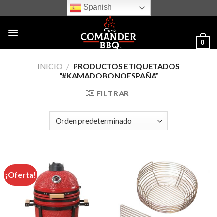
Skip
Spanish
to
content
0
INICIO
/
PRODUCTOS ETIQUETADOS
“#KAMADOBONOESPAÑA”
FILTRAR
¡Oferta!