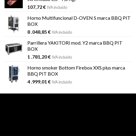
107,72
€
IVA incluido
Horno Multifuncional D-OVEN S marca BBQ PIT
BOX
8 .048,85
€
IVA incluido
Parrillera YAKITORI mod. Y2 marca BBQ PIT
BOX
1 .781,20
€
IVA incluido
Horno smoker Bottom Firebox XXS plus marca
BBQ PIT BOX
4 .999,01
€
IVA incluido