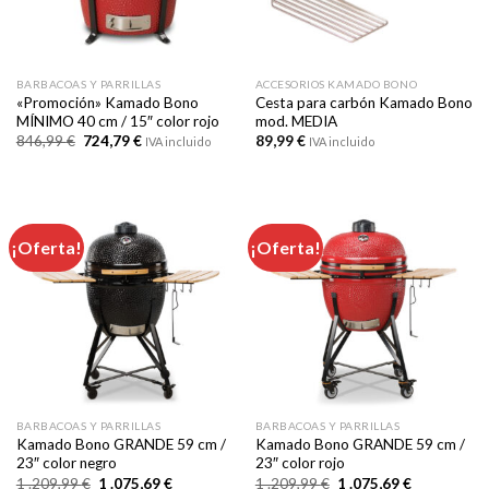
BARBACOAS Y PARRILLAS
ACCESORIOS KAMADO BONO
«Promoción» Kamado Bono
Cesta para carbón Kamado Bono
MÍNIMO 40 cm / 15″ color rojo
mod. MEDIA
El
El
846,99
€
724,79
€
89,99
€
IVA incluido
IVA incluido
precio
precio
original
actual
era:
es:
846,99 €.
724,79 €.
¡Oferta!
¡Oferta!
BARBACOAS Y PARRILLAS
BARBACOAS Y PARRILLAS
Kamado Bono GRANDE 59 cm /
Kamado Bono GRANDE 59 cm /
23″ color negro
23″ color rojo
El
El
El
El
1 .209,99
€
1 .075,69
€
1 .209,99
€
1 .075,69
€