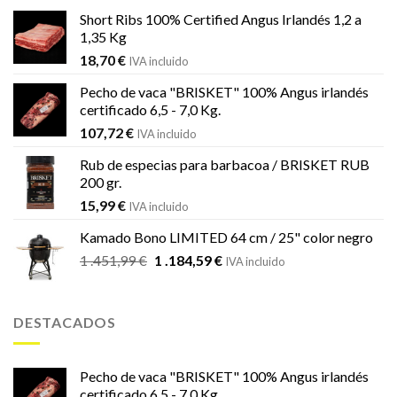
Short Ribs 100% Certified Angus Irlandés 1,2 a
1,35 Kg
18,70
€
IVA incluido
Pecho de vaca "BRISKET" 100% Angus irlandés
certificado 6,5 - 7,0 Kg.
107,72
€
IVA incluido
Rub de especias para barbacoa / BRISKET RUB
200 gr.
15,99
€
IVA incluido
Kamado Bono LIMITED 64 cm / 25" color negro
El
El
1 .451,99
€
1 .184,59
€
IVA incluido
precio
precio
original
actual
era:
es:
DESTACADOS
1
1
.451,99 €.
.184,59 €.
Pecho de vaca "BRISKET" 100% Angus irlandés
certificado 6,5 - 7,0 Kg.